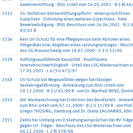
Gewinnermittlung - BSG-Urteil vom 16.05.2001 - B 5 RJ 46
- 2333
SG-Verfahren Amtsermittlungspflicht - widersprüchliches
Gutachten - Einholung eines weiteren Gutachtens - freie
Beweiswürdigung - BSG-Beschluss vom 26.06.2001 - B 2 
83/01 B
- 2336
Kein UV-Schutz für eine Pflegeperson beim Abholen eines
Hörgerätes bzw. Abgeben eines Leistungsantrages - Besch
des SG Braunschweig vom 18.07.2000 - S 3 U 52/00
- 2339
Haftungsausfüllende Kausalität - Knalltrauma -
Innenohrschwerhörigkeit - Urteil des LSG Niedersachsen 
17.05.2001 - L 6/3 U 473/97
- 2348
UV-Schutz bei Wegeunfällen wegen fahrlässiger
Verkehrsgefährdung - Anmerkung zum BSG-Urteil vom
19.12.2000 - B 2 U 45/99 R - von Dr. Manfred BENZ, Dort
- 2350
JAV-Neuberechnung bei Erreichen des Berufsziels - Anmer
zum BSG-Urteil vom 07.11.2000 - B 2 U 31/99 R - von Prof.
Gregor THÜSING, Hamburg und Dr. Diana ZACHARIAS, Köln
- 2355
Zeitlicher Umfang von Erstattungsansprüchen der RV-Träge
gegen UV- Träger - Beschluss des LSG Niedersachsen vom
04.12.2000 - L 2 RI 378/98