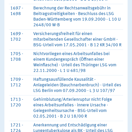
1697 -
Berechnung der Rechtsanwaltsgebühr in
1698
Beitragsstreitigkeiten - Beschluss des LSG
Baden-Württemberg vom 19.09.2000 - L 10 U
2648/00 W-B
1699 -
Versicherungsfreiheit für einen
1702
mitarbeitenden Gesellschafter einer GmbH -
BSG-Urteil vom 17.05.2001 - B 12 KR 34/00 R
1705 -
Nichtvorliegen eines Arbeitsunfalles bei
1708
einem Kundengespräch (Öffnen einer
Weinflasche) - Urteil des Thüringer LSG vom
22.11.2000 - L 1 U 681/98
1709 -
Haftungsausfüllende Kausalität -
1712
Anlageleiden (Bauchnarbenbruch) - Urteil des
LSG Berlin vom 07.09.2000 - L 3 U 107/97
1713 -
Gehirnblutung/Arterienruptur nicht Folge
1720
eines Arbeitsunfalles - innere Ursache -
Gelegenheitsursache - BSG-Urteil vom
02.05.2001 - B 2 U 18/00 R
1721 -
Anerkennung und Entschädigung einer
1724
Lungentuberkulose als BK - Urteil des LSG