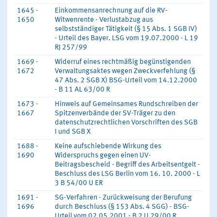
1645 -
Einkommensanrechnung auf die RV-
1650
Witwenrente - Verlustabzug aus
selbstständiger Tätigkeit (§ 15 Abs. 1 SGB IV)
- Urteil des Bayer. LSG vom 19.07.2000 - L 19
RJ 257/99
1669 -
Widerruf eines rechtmäßig begünstigenden
1672
Verwaltungsaktes wegen Zweckverfehlung (§
47 Abs. 2 SGB X) BSG-Urteil vom 14.12.2000
- B 11 AL 63/00 R
1673 -
Hinweis auf Gemeinsames Rundschreiben der
1667
Spitzenverbände der SV-Träger zu den
datenschutzrechtlichen Vorschriften des SGB
I und SGB X
1688 -
Keine aufschiebende Wirkung des
1690
Widerspruchs gegen einen UV-
Beitragsbescheid - Begriff des Arbeitsentgelt -
Beschluss des LSG Berlin vom 16. 10. 2000 - L
3 B 54/00 U ER
1691 -
SG-Verfahren - Zurückweisung der Berufung
1696
durch Beschluss (§ 153 Abs. 4 SGG) - BSG-
Urteil vom 02.05.2001 - B 2 U 29/00 R