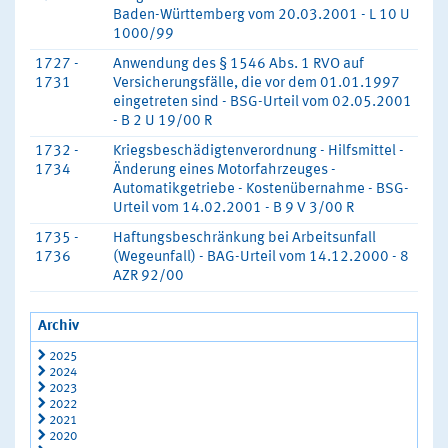
Baden-Württemberg vom 20.03.2001 - L 10 U
1000/99
1727 -
Anwendung des § 1546 Abs. 1 RVO auf
1731
Versicherungsfälle, die vor dem 01.01.1997
eingetreten sind - BSG-Urteil vom 02.05.2001
- B 2 U 19/00 R
1732 -
Kriegsbeschädigtenverordnung - Hilfsmittel -
1734
Änderung eines Motorfahrzeuges -
Automatikgetriebe - Kostenübernahme - BSG-
Urteil vom 14.02.2001 - B 9 V 3/00 R
1735 -
Haftungsbeschränkung bei Arbeitsunfall
1736
(Wegeunfall) - BAG-Urteil vom 14.12.2000 - 8
AZR 92/00
Archiv
2025
2024
2023
2022
2021
2020