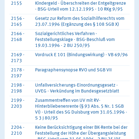
2155
Kindergeld - Überschreiten der Entgeltgrenze
- BSG-Urteil vom 12.12.1995 - 10 RKg 9/95
2156 -
Gesetz zur Reform des Sozialhilferechts vom
2165
23.07.1996 (Ergänzung des § 108 SGB X)
2166 -
Sozialgerichtliches Verfahren -
2168
Feststellungsklage - BSG-Beschluß vom
19.03.1996 - 2 BU 250/95
2169 -
Vordruck E 101 (Bindungswirkung) - VB 69/96
2173
2178 -
Paragraphensynopse RVO und SGB VII
2197
2198 -
Unfallversicherungs-Einordnungsgesetz -
2198
UVEG - Verkündung im Bundesgesetzblatt
2199 -
Zusammentreffen von UV mit RV-
2203
Hinterbliebenenrente (§ 93 Abs. 5 Nr. 1 SGB
VI) - Urteil des SG Duisburg vom 31.05.1996 -
S 3 J 80/95
2204 -
Keine Berücksichtigung einer BK-Rente bei der
2210
Feststellung der Höhe der Übergangsleistung