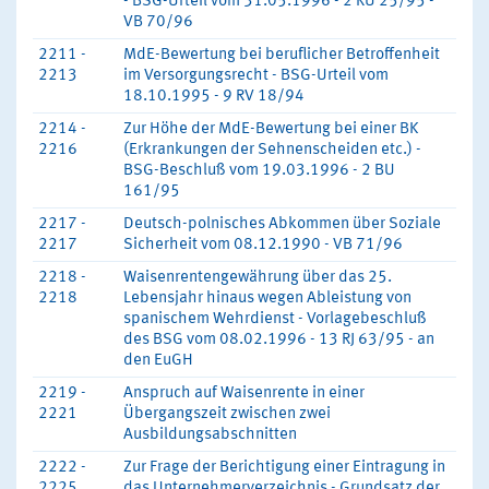
- BSG-Urteil vom 31.05.1996 - 2 RU 25/95 -
VB 70/96
2211 -
MdE-Bewertung bei beruflicher Betroffenheit
2213
im Versorgungsrecht - BSG-Urteil vom
18.10.1995 - 9 RV 18/94
2214 -
Zur Höhe der MdE-Bewertung bei einer BK
2216
(Erkrankungen der Sehnenscheiden etc.) -
BSG-Beschluß vom 19.03.1996 - 2 BU
161/95
2217 -
Deutsch-polnisches Abkommen über Soziale
2217
Sicherheit vom 08.12.1990 - VB 71/96
2218 -
Waisenrentengewährung über das 25.
2218
Lebensjahr hinaus wegen Ableistung von
spanischem Wehrdienst - Vorlagebeschluß
des BSG vom 08.02.1996 - 13 RJ 63/95 - an
den EuGH
2219 -
Anspruch auf Waisenrente in einer
2221
Übergangszeit zwischen zwei
Ausbildungsabschnitten
2222 -
Zur Frage der Berichtigung einer Eintragung in
2225
das Unternehmerverzeichnis - Grundsatz der