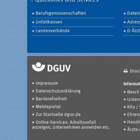
Quicklinks und Services
Berufsgenossenschaften
Daten
Unfallkassen
Adres
Landesverbände
D-Ärzt
Druc
Impressum
Informat
Datenschutzerklärung
Beschä
Barrierefreiheit
Unter
Meldeportal
Kita /
Zur Startseite dguv.de
Ehren
Haush
Online-Services: Arbeitsunfall
anzeigen, Unternehmen anmelden etc.
Ärzte