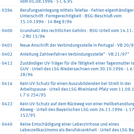
vom 05.08.1996 - 5 C 6.95
- 0396
Berufungseinlegung mittels Telefax - Fehlen eigenhändiger
Unterschrift -Formgerechtigkeit - BSG-Beschluß vom
15.10.1996 - 14 Beg 9/96
- 0400
Grundsatz des rechtlichen Gehörs - BSG-Urteil vom 14.11
- 2 RU 15/96
- 0401
Neue Anschrift der Verbindungsstelle in Portugal - VB 20/
- 0402
Anleitung Zahlverfahren Verbindungsstelle" - VB 21/97"
- 0412
Zuständiger UV-Träger für die Tätigkeit einer Tagesmutter is
GUV - Urteil des LSG Niedersachsen vom 30.10.1996 - L 6
28/96
- 0416
Kein UV-Schutz für einen Auszubildenden bei Streit in der
Arbeitspause - Urteil des LSG Rheinland-Pfalz vom 11.09.
L 7 U 254/95
- 0422
Kein UV-Schutz auf dem Rückweg von einer Heilbehandlung
Abweg - Urteil des Bayerischen LSG vom 26.11.1996 - L 1
152/95
- 0440
Keine Entschädigung einer Leberzirrhose und eines
Leberzellkarzinoms als Berufskrankheit - Urteil des LSG B