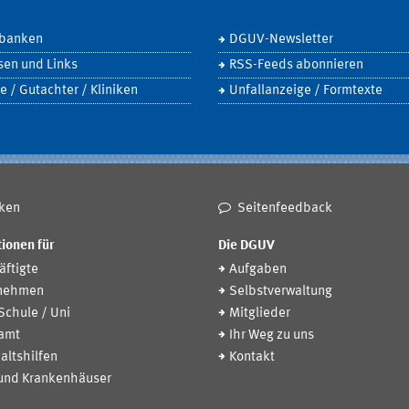
banken
DGUV-Newsletter
sen und Links
RSS-Feeds abonnieren
e / Gutachter / Kliniken
Unfallanzeige / Formtexte
ken
Seitenfeedback
ionen für
Die DGUV
ftigte
Aufgaben
nehmen
Selbstverwaltung
 Schule / Uni
Mitglieder
amt
Ihr Weg zu uns
altshilfen
Kontakt
 und Krankenhäuser