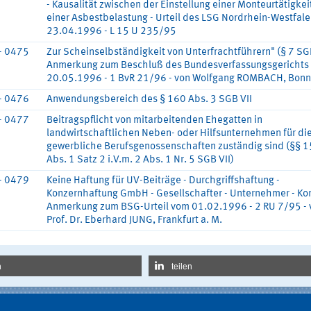
- Kausalität zwischen der Einstellung einer Monteurtätigkei
einer Asbestbelastung - Urteil des LSG Nordrhein-Westfal
23.04.1996 - L 15 U 235/95
- 0475
Zur Scheinselbständigkeit von Unterfrachtführern" (§ 7 SGB
Anmerkung zum Beschluß des Bundesverfassungsgerichts
20.05.1996 - 1 BvR 21/96 - von Wolfgang ROMBACH, Bonn
- 0476
Anwendungsbereich des § 160 Abs. 3 SGB VII
- 0477
Beitragspflicht von mitarbeitenden Ehegatten in
landwirtschaftlichen Neben- oder Hilfsunternehmen für di
gewerbliche Berufsgenossenschaften zuständig sind (§§ 
Abs. 1 Satz 2 i.V.m. 2 Abs. 1 Nr. 5 SGB VII)
- 0479
Keine Haftung für UV-Beiträge - Durchgriffshaftung -
Konzernhaftung GmbH - Gesellschafter - Unternehmer - Kon
Anmerkung zum BSG-Urteil vom 01.02.1996 - 2 RU 7/95 - 
Prof. Dr. Eberhard JUNG, Frankfurt a. M.
n
teilen