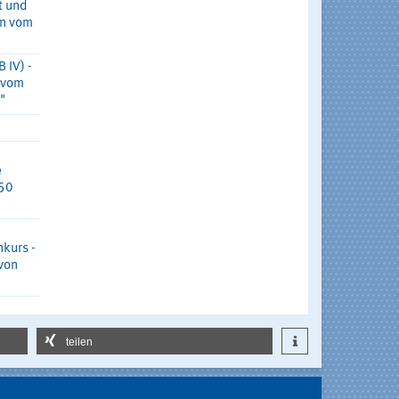
t und
en vom
 IV) -
 vom
"
e
150
kurs -
von
teilen