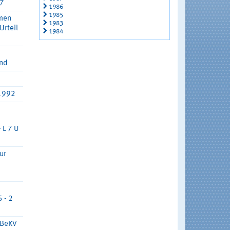
97
1986
1985
hmen
1983
Urteil
1984
ind
.1992
 L 7 U
ur
 - 2
 BeKV