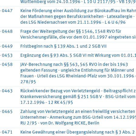
Württemberg vom 24.10.1996 - L 10 U 2117/95 - VB 19/
- 0447
Keine Förderung einer Ausbildung zur Bürokauffrau im Ra
der Maßnahmen gegen Berufskrankheiten - Latexallergie - 
des LSG Niedersachsen vom 21.11.1996 - L 6 U 6/96
- 0448
Frage der Weitergeltung der §§ 1546, 1548 RVO für
Versicherungsfälle, die vor dem 01.01.1997 eingetreten s
- 0449
Fristbeginn nach § 139 Abs. 1 und 2 SGB VII
- 0453
Ergänzung des § 93 Abs. 5 SGB VI mit Wirkung vom 01.01
- 0458
JAV-Berechnung nach §§ 563, 565 RVO in der bis 1963
geltenden Fassung - ungleiche Entlohnung für Männer und
Frauen - Urteil des LSG Rheinland-Pfalz vom 30.101.1996 -
278/95
- 0463
Rückwirkender Bezug von Verletztengeld - Beitragspflicht z
Krankenversicherung gemäß § 251 SGB V - BSG-Urteil vom
17.12.1996 - 12 RK 45/95
- 0465
Zahlung von Verletztengeld an einen freiwillig versicherten
Unternehmer - Anmerkung zum BSG-Urteil vom 14.12.1995
RU 2/95 - von Dr. Wolfgang RICKE, Berlin
- 0471
Keine Gewährung einer Übergangsleistung nach § 3 Abs. 2