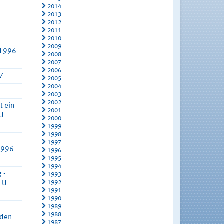
2014
2013
2012
2011
2010
2009
.1996
2008
2007
2006
97
2005
2004
2003
2002
t ein
2001
 U
2000
1999
1998
1997
1996 -
1996
1995
1994
 -
1993
1992
7 U
1991
1990
1989
1988
aden-
1987