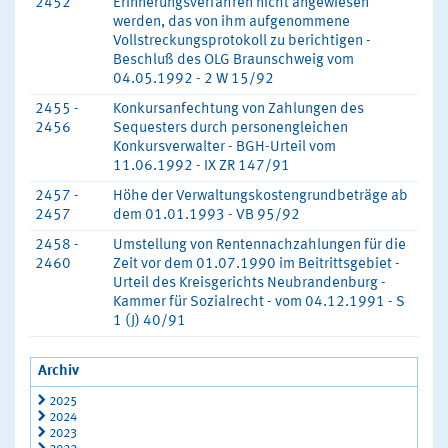
2452
Erinnerungsverfahren nicht angewiesen
werden, das von ihm aufgenommene
Vollstreckungsprotokoll zu berichtigen -
Beschluß des OLG Braunschweig vom
04.05.1992 - 2 W 15/92
2455 -
Konkursanfechtung von Zahlungen des
2456
Sequesters durch personengleichen
Konkursverwalter - BGH-Urteil vom
11.06.1992 - IX ZR 147/91
2457 -
Höhe der Verwaltungskostengrundbeträge ab
2457
dem 01.01.1993 - VB 95/92
2458 -
Umstellung von Rentennachzahlungen für die
2460
Zeit vor dem 01.07.1990 im Beitrittsgebiet -
Urteil des Kreisgerichts Neubrandenburg -
Kammer für Sozialrecht - vom 04.12.1991 - S
1 (J) 40/91
Archiv
2025
2024
2023