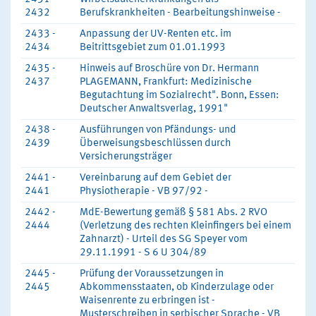
2432
Berufskrankheiten - Bearbeitungshinweise -
2433 -
Anpassung der UV-Renten etc. im
2434
Beitrittsgebiet zum 01.01.1993
2435 -
Hinweis auf Broschüre von Dr. Hermann
2437
PLAGEMANN, Frankfurt: Medizinische
Begutachtung im Sozialrecht". Bonn, Essen:
Deutscher Anwaltsverlag, 1991"
2438 -
Ausführungen von Pfändungs- und
2439
Überweisungsbeschlüssen durch
Versicherungsträger
2441 -
Vereinbarung auf dem Gebiet der
2441
Physiotherapie - VB 97/92 -
2442 -
MdE-Bewertung gemäß § 581 Abs. 2 RVO
2444
(Verletzung des rechten Kleinfingers bei einem
Zahnarzt) - Urteil des SG Speyer vom
29.11.1991 - S 6 U 304/89
2445 -
Prüfung der Voraussetzungen in
2445
Abkommensstaaten, ob Kinderzulage oder
Waisenrente zu erbringen ist -
Musterschreiben in serbischer Sprache - VB