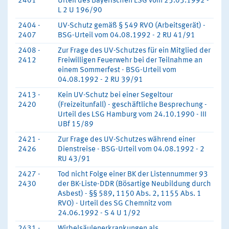
2401
Urteil des Bayerischen LSG vom 25.03.1992 -
L 2 U 196/90
2404 -
UV-Schutz gemäß § 549 RVO (Arbeitsgerät) -
2407
BSG-Urteil vom 04.08.1992 - 2 RU 41/91
2408 -
Zur Frage des UV-Schutzes für ein Mitglied der
2412
Freiwilligen Feuerwehr bei der Teilnahme an
einem Sommerfest - BSG-Urteil vom
04.08.1992 - 2 RU 39/91
2413 -
Kein UV-Schutz bei einer Segeltour
2420
(Freizeitunfall) - geschäftliche Besprechung -
Urteil des LSG Hamburg vom 24.10.1990 - III
UBf 15/89
2421 -
Zur Frage des UV-Schutzes während einer
2426
Dienstreise - BSG-Urteil vom 04.08.1992 - 2
RU 43/91
2427 -
Tod nicht Folge einer BK der Listennummer 93
2430
der BK-Liste-DDR (Bösartige Neubildung durch
Asbest) - §§ 589, 1150 Abs. 2, 1155 Abs. 1
RVO) - Urteil des SG Chemnitz vom
24.06.1992 - S 4 U 1/92
2431 -
Wirbelsäulenerkrankungen als