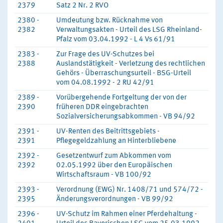
2379
Satz 2 Nr. 2 RVO
2380 -
Umdeutung bzw. Rücknahme von
2382
Verwaltungsakten - Urteil des LSG Rheinland-
Pfalz vom 03.04.1992 - L 4 Vs 61/91
2383 -
Zur Frage des UV-Schutzes bei
2388
Auslandstätigkeit - Verletzung des rechtlichen
Gehörs - Überraschungsurteil - BSG-Urteil
vom 04.08.1992 - 2 RU 42/91
2389 -
Vorübergehende Fortgeltung der von der
2390
früheren DDR eingebrachten
Sozialversicherungsabkommen - VB 94/92
2391 -
UV-Renten des Beitrittsgebiets -
2391
Pflegegeldzahlung an Hinterbliebene
2392 -
Gesetzentwurf zum Abkommen vom
2392
02.05.1992 über den Europäischen
Wirtschaftsraum - VB 100/92
2393 -
Verordnung (EWG) Nr. 1408/71 und 574/72 -
2395
Änderungsverordnungen - VB 99/92
2396 -
UV-Schutz im Rahmen einer Pferdehaltung -