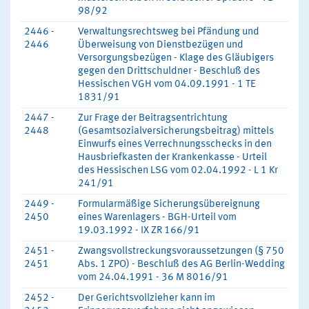
98/92
2446 -
Verwaltungsrechtsweg bei Pfändung und
2446
Überweisung von Dienstbezügen und
Versorgungsbezügen - Klage des Gläubigers
gegen den Drittschuldner - Beschluß des
Hessischen VGH vom 04.09.1991 - 1 TE
1831/91
2447 -
Zur Frage der Beitragsentrichtung
2448
(Gesamtsozialversicherungsbeitrag) mittels
Einwurfs eines Verrechnungsschecks in den
Hausbriefkasten der Krankenkasse - Urteil
des Hessischen LSG vom 02.04.1992 - L 1 Kr
241/91
2449 -
Formularmäßige Sicherungsübereignung
2450
eines Warenlagers - BGH-Urteil vom
19.03.1992 - IX ZR 166/91
2451 -
Zwangsvollstreckungsvoraussetzungen (§ 750
2451
Abs. 1 ZPO) - Beschluß des AG Berlin-Wedding
vom 24.04.1991 - 36 M 8016/91
2452 -
Der Gerichtsvollzieher kann im