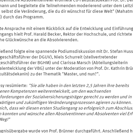
ademische Absolventenfeier eröffnete Co-Fakultätsdekan Prof. Dr. De
ann und begleitete die Teilnehmenden moderierend unter dem Leitzi
u selbst die Veränderung, die du dir wünschst für diese Welt" (Mahat
) durch das Programm.
ste Ansprache mit einem Rückblick auf die Entwicklung und Einführun
gangs hielt Prof. Harald Becker, Rektor der Hochschule, und richtete
che Glückwünsche an die Absolvierenden.
ießend folgte eine spannende Podiumsdiskussion mit Dr. Stefan Hus
geschäftsführer der DGUV), Niels Schurreit (stellvertretender
eschäftsführer der BGHM) und Clarissa Marsch (Abteilungsleiterin
alentwicklung der VBG) unter der Moderation von Prof. Dr. Kathrin Brü
kultätsdekanin) zu der Thematik "Master, und nun?".
ssy resümierte:
"Sie alle haben in den letzten 2,5 Jahren ihre bereits
enen Kompetenzen weiterentwickelt, um den wachsenden
forderungen der Sozialversicherungsträger gerecht zu werden und in
ärtigen und zukünftigen Veränderungsprozessen agieren zu können. 
mich, dass wir diesen ersten Studiengang so erfolgreich zum Abschlus
n konnten und wünsche allen Absolventinnen und Absolventen viel Erf
Weg!"
ugnisübergabe wurde von Prof. Brünner durchgeführt. Anschließend hi