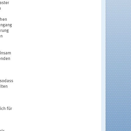
aster
m
chen
engang
erung
en
einsam
tenden
 sodass
lten
ich für