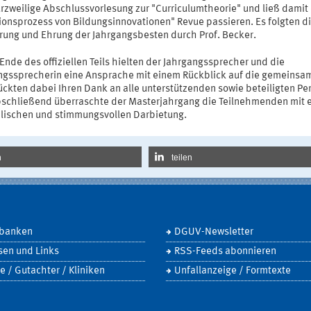
urzweilige Abschlussvorlesung zur "Curriculumtheorie" und ließ damit
sionsprozess von Bildungsinnovationen" Revue passieren. Es folgten d
rung und Ehrung der Jahrgangsbesten durch Prof. Becker.
nde des offiziellen Teils hielten der Jahrgangssprecher und die
ngssprecherin eine Ansprache mit einem Rückblick auf die gemeinsam
ückten dabei Ihren Dank an alle unterstützenden sowie beteiligten Pe
bschließend überraschte der Masterjahrgang die Teilnehmenden mit e
lischen und stimmungsvollen Darbietung.
n
teilen
banken
DGUV-Newsletter
sen und Links
RSS-Feeds abonnieren
e / Gutachter / Kliniken
Unfallanzeige / Formtexte