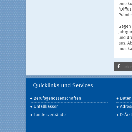
eine k
"Diffu
Prämie
Gegen E
Jahrga
und dr
aus. A
musika
teile
Quicklinks und Services
Berufsgenossenschaften
Daten
Unfallkassen
Adres
Landesverbände
D-Ärzt