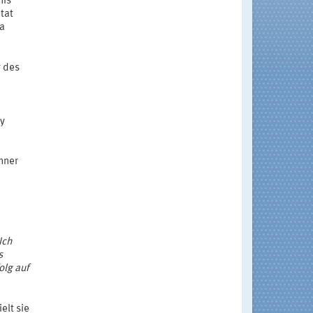
nis
tat
ma
g des
sy
nner
Ich
s
olg auf
elt sie