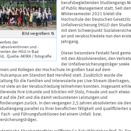
berufsbegleitenden Studiengangs M
of Public Management statt. Seit de
Wintersemester 2021 bietet die
Hochschule der Deutschen Gesetzli
Unfallversicherung (HGU) den Studi
mit dem Schwerpunkt Sozialversich
Bild vergrößern
an und verabschiedete nun den erst
Jahrgang.
enfoto der
rabsolventinnen und -
venten der HGU in Bad
Dieser besondere Festakt fand gem
ld. Quelle: AKIRA / fotografie
mit den Absolvierenden, den Vertre
der Unfallversicherungsträger sowie
innen und Kollegen der Hochschule im großen Saal auf dem
hulcampus am Standort Bad Hersfeld statt. Zusätzlich wurde die
altung für die Familien und Interessierte per Live-Stream übertragen,
hst viele an der Verabschiedung teilnehmen konnten. Insgesamt erhie
dierende ihre Urkunde und blickten mit Stolz, Freude und auch etwas
 auf die Zeit und die damit verbundenen Leistungen und
forderungen zurück. In den vergangen 2,5 Jahren absolvierten sie den
tudiengang parallel zu ihrer beruflichen Tätigkeit und qualifizierten s
 Fach- und Führungsfunktionen bei einem Unfall- bzw.
versicherungsträger.