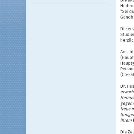
Die ak
Hederm
"Sei d
Gandhi
Die er
Studien
herzli
Anschl
(Haupt
Hauptg
Person
(Co-Fa
Dr. Hu
erworb
Heraus
gegenw
freue 
bringe
ihrem 
Die Ze