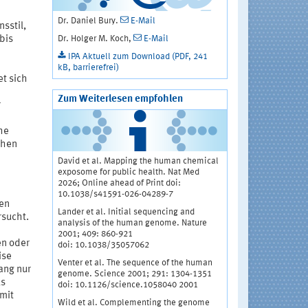
Dr. Daniel Bury.
E-Mail
sstil,
Dr. Holger M. Koch,
E-Mail
bis
IPA Aktuell zum Download (PDF, 241
kB, barrierefrei)
t sich
Zum Weiterlesen empfohlen
r
he
chen
David et al. Mapping the human chemical
exposome for public health. Nat Med
2026; Online ahead of Print doi:
10.1038/s41591-026-04289-7
ten
Lander et al. Initial sequencing and
rsucht.
analysis of the human genome. Nature
2001; 409: 860-921
en oder
doi: 10.1038/35057062
ise
Venter et al. The sequence of the human
ang nur
genome. Science 2001; 291: 1304-1351
ls
doi: 10.1126/science.1058040 2001
mit
Wild et al. Complementing the genome