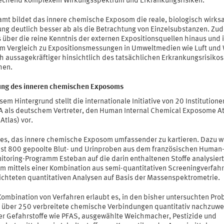
echend komplexem Wirkungsspektrum und Erkrankungsrisiken.
amt bildet das innere chemische Exposom die reale, biologisch wirk
ung deutlich besser ab als die Betrachtung von Einzelsubstanzen. Zu
 über die reine Kenntnis der externen Expositionsquellen hinaus und i
im Vergleich zu Expositionsmessungen in Umweltmedien wie Luft und
h aussagekräftiger hinsichtlich des tatsächlichen Erkrankungsrisikos
hen.
ung des inneren chemischen Exposoms
sem Hintergrund stellt die internationale Initiative von 20 Institutione
A als deutschem Vertreter, den Human Internal Chemical Exposome At
Atlas) vor.
st es, das innere chemische Exposom umfassender zu kartieren. Dazu 
st 800 gepoolte Blut- und Urinproben aus dem französischen Human
itoring-Programm Esteban auf die darin enthaltenen Stoffe analysiert
m mittels einer Kombination aus semi-quantitativen Screeningverfah
richteten quantitativen Analysen auf Basis der Massenspektrometrie.
Kombination von Verfahren erlaubt es, in den bisher untersuchten Pro
s über 250 verbreitete chemische Verbindungen quantitativ nachzuwe
er Gefahrstoffe wie PFAS, ausgewählte Weichmacher, Pestizide und