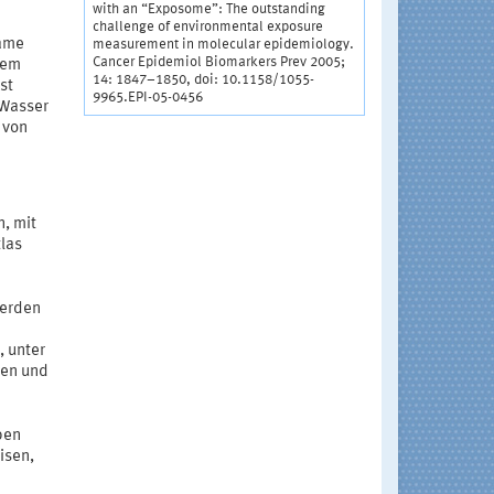
with an “Exposome”: The outstanding
challenge of environmental exposure
same
measurement in molecular epidemiology.
Cancer Epidemiol Biomarkers Prev 2005;
dem
14: 1847–1850, doi: 10.1158/1055-
st
9965.EPI-05-0456
 Wasser
 von
n, mit
las
werden
-
, unter
ren und
ben
isen,