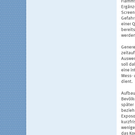
Flamms
Ergänz
Screen
Gefahr
einer Q
bereits
werden
Genere
zeitau
Auswer
soll d
eine i
Mess- 
dient.
Aufbau
Bevölk
später
bezieh
Exposo
kurzfr
wenige
das Kon