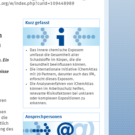
dia.org/w/index.php?curid=109448989
Kurz gefasst
m
l
Das innere chemische Exposom
umfasst die Gesamtheit aller
Schadstoffe im Körper, die die
. Ein
Gesundheit beeinflussen können.
Die internationale Initiative iChemAtlas
nisse
mit 20 Partnern, darunter auch das IPA,
erforscht dieses Exposom.
Die Analyseverfahren von iChemAtlas
können im Arbeitsschutz helfen,
relevante Risikofaktoren bei unklaren
oder komplexen Expositionen zu
aren
erkennen.
hen
Ansprechpersonen
 die
tlich
ung des