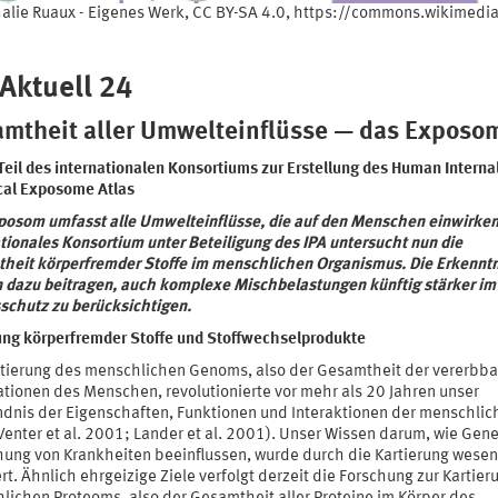
alie Ruaux - Eigenes Werk, CC BY-SA 4.0, https://commons.wikime
 Aktuell 24
mtheit aller Umwelteinflüsse — das Exposo
 Teil des internationalen Konsortiums zur Erstellung des Human Interna
al Exposome Atlas
posom umfasst alle Umwelteinflüsse, die auf den Menschen einwirken
tionales Konsortium unter Beteiligung des IPA untersucht nun die
heit körperfremder Stoffe im menschlichen Organismus. Die Erkennt
 dazu beitragen, auch komplexe Mischbelastungen künftig stärker im
sschutz zu berücksichtigen.
ung körperfremder Stoffe und Stoffwechselprodukte
rtierung des menschlichen Genoms, also der Gesamtheit der vererbb
ationen des Menschen, revolutionierte vor mehr als 20 Jahren unser
ndnis der Eigenschaften, Funktionen und Interaktionen der menschlic
enter et al. 2001; Lander et al. 2001). Unser Wissen darum, wie Gene
hung von Krankheiten beeinflussen, wurde durch die Kartierung wesen
rt. Ähnlich ehrgeizige Ziele verfolgt derzeit die Forschung zur Kartier