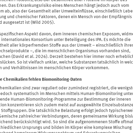
lichen Proteoms, also der Gesamtheit aller Proteine im Körper des
en. Das Erkrankungsrisiko eines Menschen hängt jedoch auch vom
 ab, also der Gesamtheit aller Umwelteinflüsse, einschließlich Leben
ung und chemischer Faktoren, denen ein Mensch von der Empfängnis 
d ausgesetzt ist (Wild 2005).
spezifischen Aspekt davon, dem inneren chemischen Exposom, widme
 internationales Konsortium unter Beteiligung des IPA. Es möchte die
heit aller körperfremden Stoffe aus der Umwelt – einschließlich ihre
echselprodukte –, die im menschlichen Organismus vorhanden sind,
uchen (David et al. 2026). Derzeit bestehen hier immer noch erheblic
lücken. So ist vielfach unklar, welche Substanzen tatsächlich in wel
 und Verhältnissen im menschlichen Körper vorkommen.
ele Chemikalien fehlen Biomonitoring-Daten
hemikalien sind zwar reguliert oder zumindest registriert, die wenigs
jedoch systematisch im Menschen mittels Human-Biomonitoring unte
ende Human-Biomonitoring-Programme zur Bestimmung der inneren
tion konzentrieren sich zudem meist auf ausgewählte Einzelsubstanz
 Stoffgruppen. Die tatsächliche Belastung erfolgt jedoch typischerwe
Gemische zahlreicher Verbindungen, deren gemeinsame Wirkung bisl
ichend berücksichtigt wird. So sind die aufgenommenen Stoffe oftma
chiedlichen Ursprungs und bilden im Körper eine komplexe Mischung 