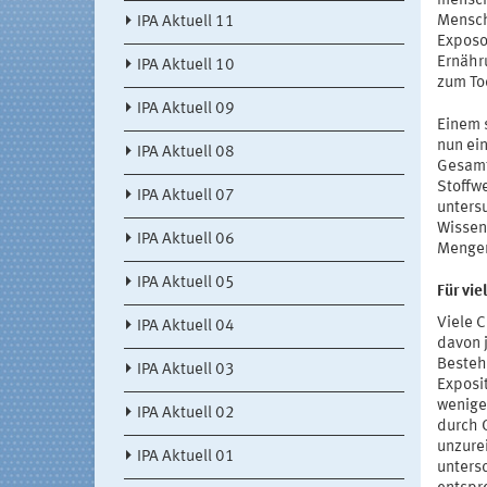
mensch
Mensch
IPA Aktuell 11
Exposom
Ernähr
IPA Aktuell 10
zum To
IPA Aktuell 09
Einem 
nun ein
IPA Aktuell 08
Gesamt
Stoffw
IPA Aktuell 07
unters
Wissens
IPA Aktuell 06
Mengen
IPA Aktuell 05
Für vi
Viele C
IPA Aktuell 04
davon 
Besteh
IPA Aktuell 03
Exposi
wenige
IPA Aktuell 02
durch 
unzure
IPA Aktuell 01
unters