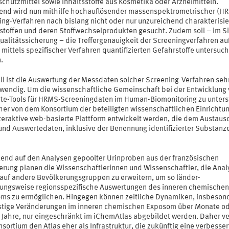
chutzmittel sowie Inhaltsstoffe aus Kosmetika oder Arzneimitteln.
end wird nun mithilfe hochauflösender massenspektrometrischer (H
ing-Verfahren nach bislang nicht oder nur unzureichend charakterisie
stoffen und deren Stoffwechselprodukten gesucht. Zudem soll – im S
ualitätssicherung – die Treffergenauigkeit der Screeningverfahren au
 mittels spezifischer Verfahren quantifizierten Gefahrstoffe untersuch
.
ll ist die Auswertung der Messdaten solcher Screening-Verfahren seh
fwendig. Um die wissenschaftliche Gemeinschaft bei der Entwicklung
te-Tools für HRMS-Screeningdaten im Human-Biomonitoring zu unters
aher von dem Konsortium der beteiligten wissenschaftlichen Einrichtu
nteraktive web-basierte Plattform entwickelt werden, die dem Austaus
und Auswertedaten, inklusive der Benennung identifizierter Substanz
end auf den Analysen gepoolter Urinproben aus der französischen
erung planen die Wissenschaftlerinnen und Wissenschaftler, die Anal
 auf andere Bevölkerungsgruppen zu erweitern, um so länder-
ungsweise regionsspezifische Auswertungen des inneren chemischen
ms zu ermöglichen. Hingegen können zeitliche Dynamiken, insbeson
istige Veränderungen im inneren chemischen Exposom über Monate o
 Jahre, nur eingeschränkt im iChemAtlas abgebildet werden. Daher ve
sortium den Atlas eher als Infrastruktur, die zukünftig eine verbesser