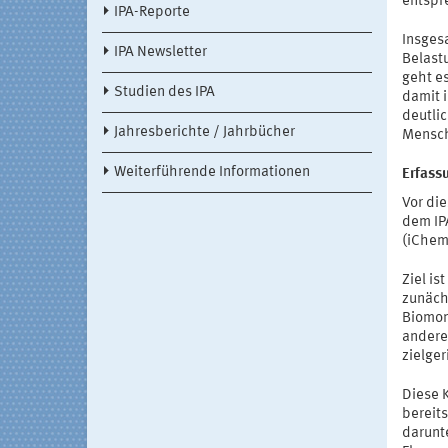
entspr
IPA-Reporte
Insges
IPA Newsletter
Belast
geht es
Studien des IPA
damit 
deutlic
Jahresberichte / Jahrbücher
Mensc
Weiterführende Informationen
Erfass
Vor die
dem IP
(iChem
Ziel i
zunäch
Biomon
andere
zielge
Diese 
bereit
darunt