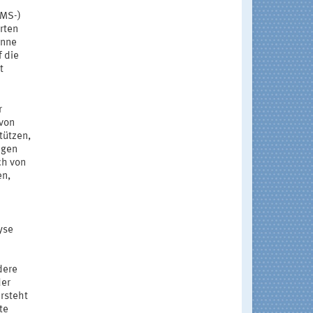
RMS-)
rten
inne
f die
t
r
 von
tützen,
ngen
ch von
en,
yse
dere
der
rsteht
te