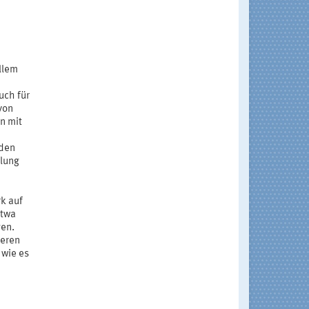
llem
e
uch für
von
n mit
 den
ilung
rk auf
etwa
gen.
neren
wie es