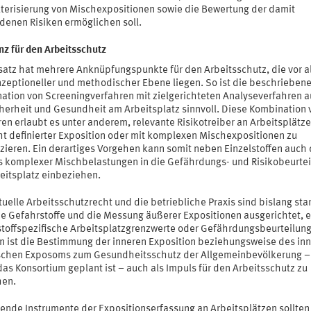
terisierung von Mischexpositionen sowie die Bewertung der damit
denen Risiken ermöglichen soll.
nz für den Arbeitsschutz
satz hat mehrere Anknüpfungspunkte für den Arbeitsschutz, die vor a
nzeptioneller und methodischer Ebene liegen. So ist die beschrieben
ation von Screeningverfahren mit zielgerichteten Analyseverfahren a
cherheit und Gesundheit am Arbeitsplatz sinnvoll. Diese Kombination 
en erlaubt es unter anderem, relevante Risikotreiber an Arbeitsplätze
ht definierter Exposition oder mit komplexen Mischexpositionen zu
izieren. Ein derartiges Vorgehen kann somit neben Einzelstoffen auch
ss komplexer Mischbelastungen in die Gefährdungs- und Risikobeurte
eitsplatz einbeziehen.
uelle Arbeitsschutzrecht und die betriebliche Praxis sind bislang sta
ne Gefahrstoffe und die Messung äußerer Expositionen ausgerichtet, 
stoffspezifische Arbeitsplatzgrenzwerte oder Gefährdungsbeurteilun
rn ist die Bestimmung der inneren Exposition beziehungsweise des in
chen Exposoms zum Gesundheitsschutz der Allgemeinbevölkerung – 
as Konsortium geplant ist – auch als Impuls für den Arbeitsschutz zu
hen.
ende Instrumente der Expositionserfassung an Arbeitsplätzen sollten