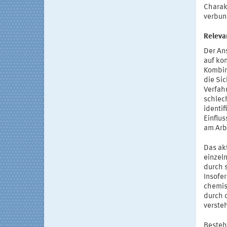
Charak
verbun
Releva
Der An
auf ko
Kombin
die Si
Verfahr
schlec
identif
Einflu
am Arb
Das akt
einzel
durch 
Insofe
chemis
durch d
verste
Besteh