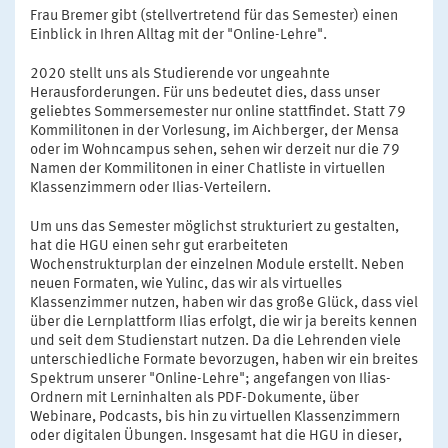
Frau Bremer gibt (stellvertretend für das Semester) einen
Einblick in Ihren Alltag mit der "Online-Lehre".
2020 stellt uns als Studierende vor ungeahnte
Herausforderungen. Für uns bedeutet dies, dass unser
geliebtes Sommersemester nur online stattfindet. Statt 79
Kommilitonen in der Vorlesung, im Aichberger, der Mensa
oder im Wohncampus sehen, sehen wir derzeit nur die 79
Namen der Kommilitonen in einer Chatliste in virtuellen
Klassenzimmern oder Ilias-Verteilern.
Um uns das Semester möglichst strukturiert zu gestalten,
hat die HGU einen sehr gut erarbeiteten
Wochenstrukturplan der einzelnen Module erstellt. Neben
neuen Formaten, wie Yulinc, das wir als virtuelles
Klassenzimmer nutzen, haben wir das große Glück, dass viel
über die Lernplattform Ilias erfolgt, die wir ja bereits kennen
und seit dem Studienstart nutzen. Da die Lehrenden viele
unterschiedliche Formate bevorzugen, haben wir ein breites
Spektrum unserer "Online-Lehre"; angefangen von Ilias-
Ordnern mit Lerninhalten als PDF-Dokumente, über
Webinare, Podcasts, bis hin zu virtuellen Klassenzimmern
oder digitalen Übungen. Insgesamt hat die HGU in dieser,