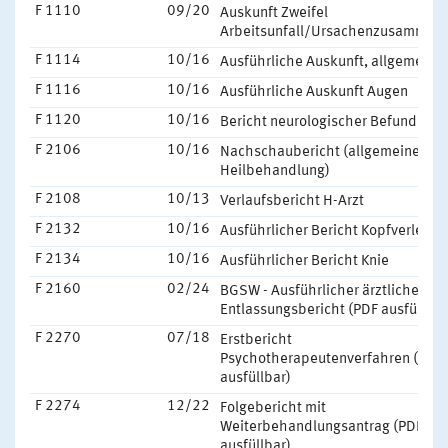
F 1110
09/20
Auskunft Zweifel
Arbeitsunfall/Ursachenzusammen
F 1114
10/16
Ausführliche Auskunft, allgemein
F 1116
10/16
Ausführliche Auskunft Augen
F 1120
10/16
Bericht neurologischer Befund
F 2106
10/16
Nachschaubericht (allgemeine
Heilbehandlung)
F 2108
10/13
Verlaufsbericht H-Arzt
F 2132
10/16
Ausführlicher Bericht Kopfverletzu
F 2134
10/16
Ausführlicher Bericht Knie
F 2160
02/24
BGSW - Ausführlicher ärztlicher
Entlassungsbericht (PDF ausfüllbar
F 2270
07/18
Erstbericht
Psychotherapeutenverfahren (PDF
ausfüllbar)
F 2274
12/22
Folgebericht mit
Weiterbehandlungsantrag (PDF
ausfüllbar)