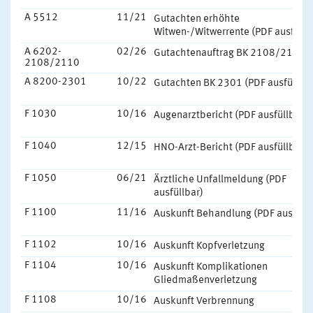
A 5512
11/21
Gutachten erhöhte
Witwen-/Witwerrente (PDF ausfüllb
A 6202-
02/26
Gutachtenauftrag BK 2108/2110
2108/2110
A 8200-2301
10/22
Gutachten BK 2301 (PDF ausfüllbar
F 1030
10/16
Augenarztbericht (PDF ausfüllbar)
F 1040
12/15
HNO-Arzt-Bericht (PDF ausfüllbar)
F 1050
06/21
Ärztliche Unfallmeldung (PDF
ausfüllbar)
F 1100
11/16
Auskunft Behandlung (PDF ausfüllb
F 1102
10/16
Auskunft Kopfverletzung
F 1104
10/16
Auskunft Komplikationen
Gliedmaßenverletzung
F 1108
10/16
Auskunft Verbrennung