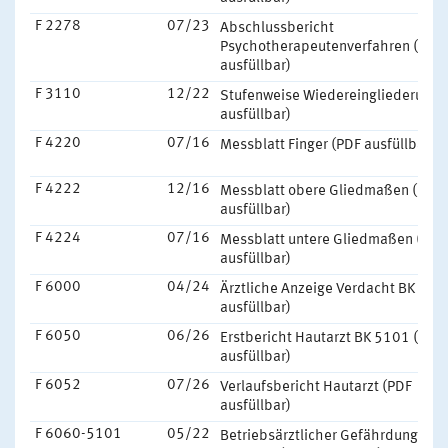
F 2278
07/23
Abschlussbericht
Psychotherapeutenverfahren (PDF
ausfüllbar)
F 3110
12/22
Stufenweise Wiedereingliederung 
ausfüllbar)
F 4220
07/16
Messblatt Finger (PDF ausfüllbar)
F 4222
12/16
Messblatt obere Gliedmaßen (PDF
ausfüllbar)
F 4224
07/16
Messblatt untere Gliedmaßen (PDF
ausfüllbar)
F 6000
04/24
Ärztliche Anzeige Verdacht BK (PDF
ausfüllbar)
F 6050
06/26
Erstbericht Hautarzt BK 5101 (PDF
ausfüllbar)
F 6052
07/26
Verlaufsbericht Hautarzt (PDF
ausfüllbar)
F 6060-5101
05/22
Betriebsärztlicher Gefährdungsber