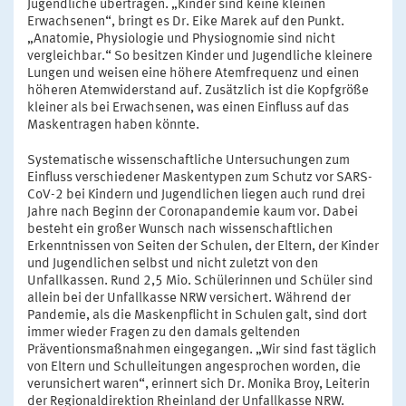
Jugendliche übertragen. „Kinder sind keine kleinen
Erwachsenen“, bringt es Dr. Eike Marek auf den Punkt.
„Anatomie, Physiologie und Physiognomie sind nicht
vergleichbar.“ So besitzen Kinder und Jugendliche kleinere
Lungen und weisen eine höhere Atemfrequenz und einen
höheren Atemwiderstand auf. Zusätzlich ist die Kopfgröße
kleiner als bei Erwachsenen, was einen Einfluss auf das
Maskentragen haben könnte.
Systematische wissenschaftliche Untersuchungen zum
Einfluss verschiedener Maskentypen zum Schutz vor SARS-
CoV-2 bei Kindern und Jugendlichen liegen auch rund drei
Jahre nach Beginn der Coronapandemie kaum vor. Dabei
besteht ein großer Wunsch nach wissenschaftlichen
Erkenntnissen von Seiten der Schulen, der Eltern, der Kinder
und Jugendlichen selbst und nicht zuletzt von den
Unfallkassen. Rund 2,5 Mio. Schülerinnen und Schüler sind
allein bei der Unfallkasse NRW versichert. Während der
Pandemie, als die Maskenpflicht in Schulen galt, sind dort
immer wieder Fragen zu den damals geltenden
Präventionsmaßnahmen eingegangen. „Wir sind fast täglich
von Eltern und Schulleitungen angesprochen worden, die
verunsichert waren“, erinnert sich Dr. Monika Broy, Leiterin
der Regionaldirektion Rheinland der Unfallkasse NRW.