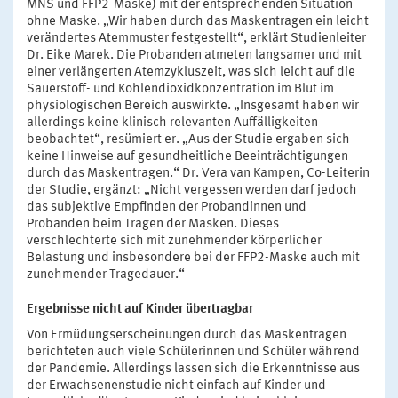
MNS und FFP2-Maske) mit der entsprechenden Situation
ohne Maske. „Wir haben durch das Maskentragen ein leicht
verändertes Atemmuster festgestellt“, erklärt Studienleiter
Dr. Eike Marek. Die Probanden atmeten langsamer und mit
einer verlängerten Atemzykluszeit, was sich leicht auf die
Sauerstoff- und Kohlendioxidkonzentration im Blut im
physiologischen Bereich auswirkte. „Insgesamt haben wir
allerdings keine klinisch relevanten Auffälligkeiten
beobachtet“, resümiert er. „Aus der Studie ergaben sich
keine Hinweise auf gesundheitliche Beeinträchtigungen
durch das Maskentragen.“ Dr. Vera van Kampen, Co-Leiterin
der Studie, ergänzt: „Nicht vergessen werden darf jedoch
das subjektive Empfinden der Probandinnen und
Probanden beim Tragen der Masken. Dieses
verschlechterte sich mit zunehmender körperlicher
Belastung und insbesondere bei der FFP2-Maske auch mit
zunehmender Tragedauer.“
Ergebnisse nicht auf Kinder übertragbar
Von Ermüdungserscheinungen durch das Maskentragen
berichteten auch viele Schülerinnen und Schüler während
der Pandemie. Allerdings lassen sich die Erkenntnisse aus
der Erwachsenenstudie nicht einfach auf Kinder und