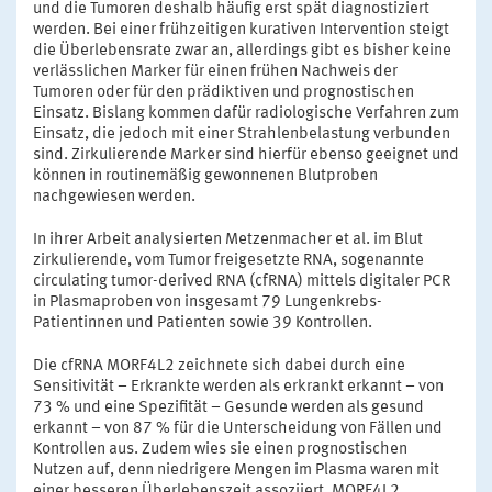
und die Tumoren deshalb häufig erst spät diagnostiziert
werden. Bei einer frühzeitigen kurativen Intervention steigt
die Überlebensrate zwar an, allerdings gibt es bisher keine
verlässlichen Marker für einen frühen Nachweis der
Tumoren oder für den prädiktiven und prognostischen
Einsatz. Bislang kommen dafür radiologische Verfahren zum
Einsatz, die jedoch mit einer Strahlenbelastung verbunden
sind. Zirkulierende Marker sind hierfür ebenso geeignet und
können in routinemäßig gewonnenen Blutproben
nachgewiesen werden.
In ihrer Arbeit analysierten Metzenmacher et al. im Blut
zirkulierende, vom Tumor freigesetzte RNA, sogenannte
circulating tumor-derived RNA (cfRNA) mittels digitaler PCR
in Plasmaproben von insgesamt 79 Lungenkrebs-
Patientinnen und Patienten sowie 39 Kontrollen.
Die cfRNA MORF4L2 zeichnete sich dabei durch eine
Sensitivität – Erkrankte werden als erkrankt erkannt – von
73 % und eine Spezifität – Gesunde werden als gesund
erkannt – von 87 % für die Unterscheidung von Fällen und
Kontrollen aus. Zudem wies sie einen prognostischen
Nutzen auf, denn niedrigere Mengen im Plasma waren mit
einer besseren Überlebenszeit assoziiert. MORF4L2