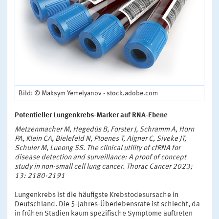
Bild: © Maksym Yemelyanov - stock.adobe.com
Potentieller Lungenkrebs-Marker auf RNA-Ebene
Metzenmacher M, Hegedüs B, Forster J, Schramm A, Horn
PA, Klein CA, Bielefeld N, Ploenes T, Aigner C, Siveke JT,
Schuler M, Lueong SS. The clinical utility of cfRNA for
disease detection and surveillance: A proof of concept
study in non-small cell lung cancer. Thorac Cancer 2023;
13: 2180-2191
Lungenkrebs ist die häufigste Krebstodesursache in
Deutschland. Die 5-Jahres-Überlebensrate ist schlecht, da
in frühen Stadien kaum spezifische Symptome auftreten