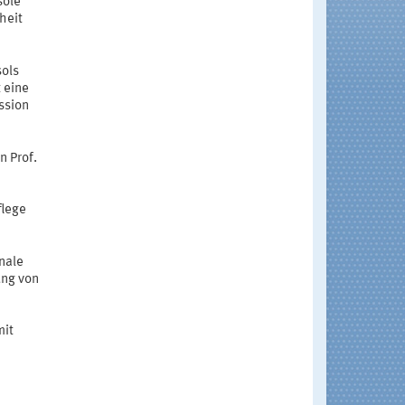
sole
heit
sols
 eine
ssion
n Prof.
flege
onale
ung von
mit