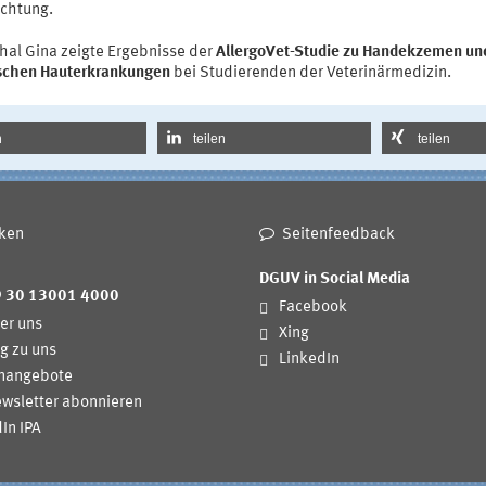
chtung.
chal Gina zeigte Ergebnisse der
AllergoVet-Studie zu Handekzemen un
ischen Hauterkrankungen
bei Studierenden der Veterinärmedizin.
n
teilen
teilen
ken
Seitenfeedback
DGUV in Social Media
9 30 13001 4000
Facebook
er uns
Xing
g zu uns
LinkedIn
enangebote
wsletter abonnieren
In IPA