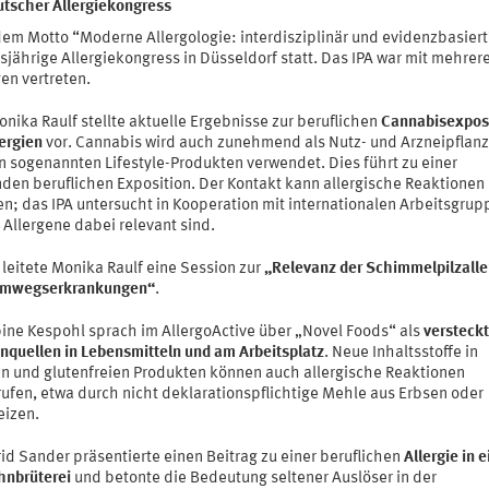
utscher Allergiekongress
dem Motto “Moderne Allergologie: interdisziplinär und evidenzbasiert
sjährige Allergiekongress in Düsseldorf statt. Das IPA war mit mehrer
en vertreten.
onika Raulf stellte aktuelle Ergebnisse zur beruflichen
Cannabisexpos
ergien
vor. Cannabis wird auch zunehmend als Nutz- und Arzneipflan
n sogenannten Lifestyle-Produkten verwendet. Dies führt zu einer
nden beruflichen Exposition. Der Kontakt kann allergische Reaktionen
n; das IPA untersucht in Kooperation mit internationalen Arbeitsgrup
Allergene dabei relevant sind.
leitete Monika Raulf eine Session zur
„Relevanz der Schimmelpilzalle
emwegserkrankungen“
.
bine Kespohl sprach im AllergoActive über „Novel Foods“ als
versteck
enquellen in Lebensmitteln und am Arbeitsplatz
. Neue Inhaltsstoffe in
n und glutenfreien Produkten können auch allergische Reaktionen
rufen, etwa durch nicht deklarationspflichtige Mehle aus Erbsen oder
izen.
rid Sander präsentierte einen Beitrag zu einer beruflichen
Allergie in e
hnbrüterei
und betonte die Bedeutung seltener Auslöser in der