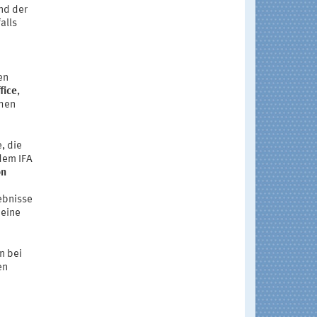
nd der
alls
en
fice
,
chen
, die
dem IFA
on
ebnisse
 eine
n bei
en