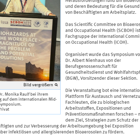
Herausforderungen rund um Bioaero
und deren Bedeutung für die Gesund
von Beschäftigten am Arbeitsplatz.
Das Scientific Committee on Bioaero
and Occupational Health (SCBOH) ist
Fachgruppe der International Commi
on Occupational Health (ICOH).
Organisiert wurde das Symposium vo
Dr. Albert Nienhaus von der
Berufsgenossenschaft für
Gesundheitsdienst und Wohlfahrtsp
(BGW), Vorsitzender dieser Sektion.
Bild vergrößern
Die Veranstaltung bot eine internati
Dr. Monika Raulf bei ihrem
Plattform für Austausch und Vernetz
g auf dem internationalen Mid-
Fachleuten, die zu biologischen
Symposium.
Arbeitsstoffen, Expositionen und
Privat
Präventionsmaßnahmen forschen – 
dem Ziel, Strategien zum Schutz der
ftigten und zur Verbesserung der Arbeitsumgebung bei Exposition
ber infektiösen und allergisierenden Bioaerosolen zu fördern.