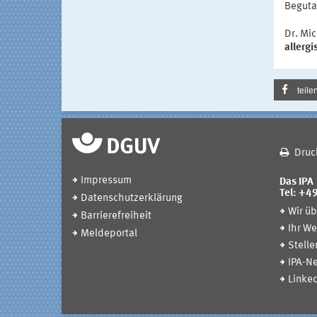
Beguta
Dr. Mi
allerg
teile
Druc
Impressum
Das IPA
Tel: +4
Datenschutzerklärung
Wir üb
Barrierefreiheit
Ihr We
Meldeportal
Stell
IPA-Ne
Linked