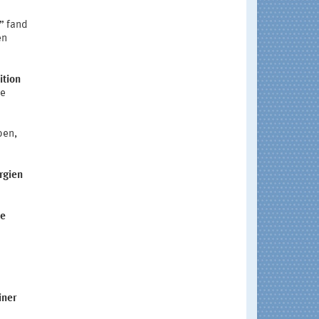
” fand
en
ition
ze
pen,
rgien
te
iner