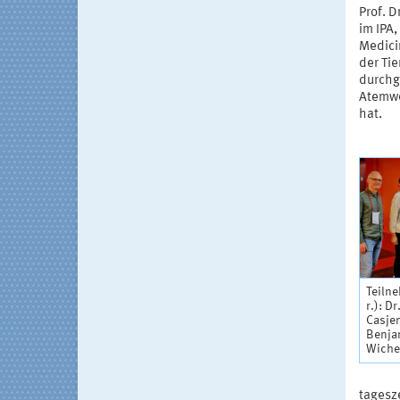
Prof. 
im IPA
Medicin
der Ti
durchg
Atemwe
hat.
Teilne
r.): D
Casjen
Benjam
Wicher
tagesz