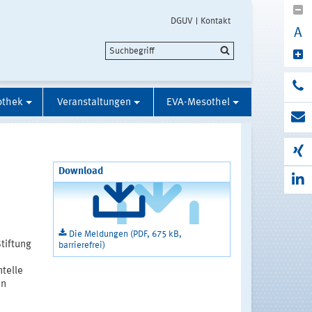
DGUV
Kontakt
A
othek
Veranstaltungen
EVA-Mesothel
Download
Die Meldungen (PDF, 675 kB,
Stiftung
barrierefrei)
telle
an