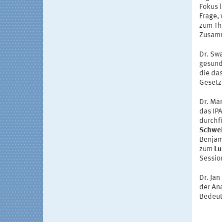
Fokus 
Frage, 
zum Th
Zusam
Dr. Sw
gesund
die da
Gesetz
Dr. Mar
das IP
durchf
Schwei
Benjam
zum
Lu
Sessio
Dr. Ja
der An
Bedeut