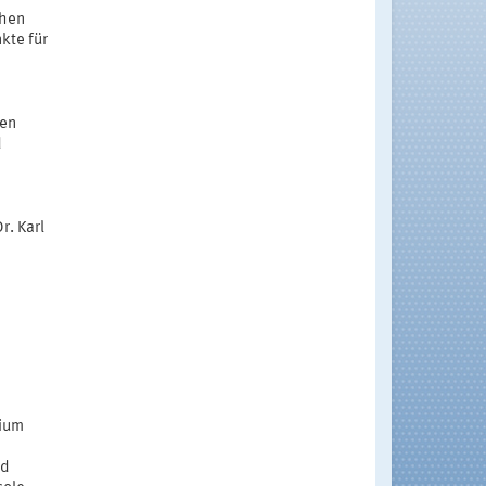
chen
kte für
hen
d
r. Karl
sium
nd