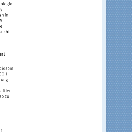
nologie
ry
en in
GW
ie
sucht
nal
 diesem
ICOH
tung
aftler
se zu
n
er