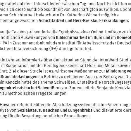
lag dabei auf den Unterschieden zwischen Tag- und Nachtschichten u
wie sich diese auf die Gesundheit von Beschäftigten auswirken. Ebenf
ema Schichtarbeit beleuchtete Dr. Katharina Wichert mögliche
menhänge zwischen
Schichtarbeit und Herz-Kreislauf-Erkrankungen
.
aantje Casjens präsentierte die Ergebnisse einer Online-Umfrage zu d
heitlichen Auswirkungen von
Bildschirmarbeit im Büro und im Homeof
s IPA in Zusammenarbeit mit dem Institut für Arbeitsschutz der Deuts
lichen Unfallversicherung (IFA) durchgeführt hat.
tin Lehnert informierte über den aktuellen Stand der InterWeld-Studie
A in Kooperation mit der Berufsgenossenschaft Holz und Metall sowie 
ührt. Ziel dieser Studie ist es, wirksame Maßnahmen zur
Minderung v
ßrauchbelastungen
im Betrieb zu definieren. Auch der Beitrag von Dr.
in Kendzia hatte das Thema Schweißen. Er stellte die Forschungserg
ngenkrebsrisiko bei Schweißern
vor. Zudem leitete Benjamin Kendzia
n zu methodischen Fragestellungen.
n Hovanec referierte über die Abschätzung systematischer Verzerrunge
alyse von
Sozialstatus, Rauchen und Lungenkrebs
und diskutierte der
ung für die Bewertung beruflicher Expositionen.