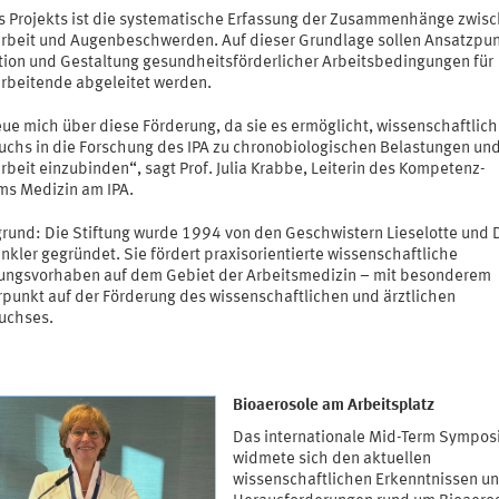
es Projekts ist die systematische Erfassung der Zusammenhänge zwis
rbeit und Augenbeschwerden. Auf dieser Grundlage sollen Ansatzpun
tion und Gestaltung gesundheitsförderlicher Arbeitsbedingungen für
rbeitende abgeleitet werden.
eue mich über diese Förderung, da sie es ermöglicht, wissenschaftlic
chs in die Forschung des IPA zu chronobiologischen Belastungen un
beit einzubinden“, sagt Prof. Julia Krabbe, Leiterin des Kompetenz-
ms Medizin am IPA.
grund: Die Stiftung wurde 1994 von den Geschwistern Lieselotte und D
nkler gegründet. Sie fördert praxisorientierte wissenschaftliche
ungsvorhaben auf dem Gebiet der Arbeitsmedizin – mit besonderem
punkt auf der Förderung des wissenschaftlichen und ärztlichen
uchses.
Bioaerosole am Arbeitsplatz
Das internationale Mid-Term Sympo
widmete sich den aktuellen
wissenschaftlichen Erkenntnissen u