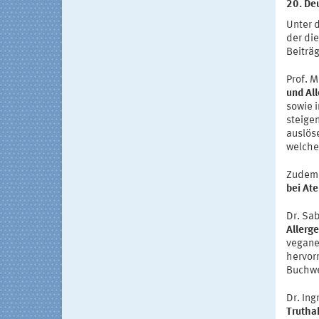
20. De
Unter 
der die
Beiträg
Prof. M
und All
sowie i
steige
auslöse
welche 
Zudem 
bei At
Dr. Sa
Allerg
vegane
hervor
Buchwe
Dr. Ing
Trutha