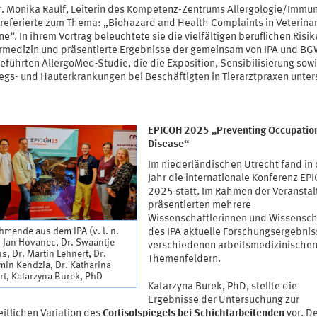
Dr. Monika Raulf, Leiterin des Kompetenz-Zentrums Allergologie/Immu
, referierte zum Thema: „Biohazard and Health Complaints in Veterina
e“. In ihrem Vortrag beleuchtete sie die vielfältigen beruflichen Risik
ermedizin und präsentierte Ergebnisse der gemeinsam von IPA und B
eführten AllergoMed-Studie, die die Exposition, Sensibilisierung sow
gs- und Hauterkrankungen bei Beschäftigten in Tierarztpraxen unter
EPICOH 2025 „Preventing Occupatio
Disease“
Im niederländischen Utrecht fand in
Jahr die internationale Konferenz EP
2025 statt. Im Rahmen der Veranstal
präsentierten mehrere
Wissenschaftlerinnen und Wissensch
hmende aus dem IPA (v. l. n.
des IPA aktuelle Forschungsergebnis
r. Jan Hovanec, Dr. Swaantje
verschiedenen arbeitsmedizinische
s, Dr. Martin Lehnert, Dr.
Themenfeldern.
in Kendzia, Dr. Katharina
t, Katarzyna Burek, PhD
Katarzyna Burek, PhD, stellte die
Ergebnisse der Untersuchung zur
eitlichen Variation des
Cortisolspiegels bei Schichtarbeitenden
vor. D