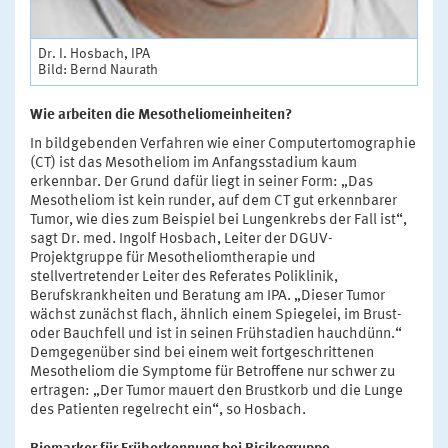
Dr. I. Hosbach, IPA
Bild: Bernd Naurath
Wie arbeiten die Mesotheliomeinheiten?
In bildgebenden Verfahren wie einer Computertomographie
(CT) ist das Mesotheliom im Anfangsstadium kaum
erkennbar. Der Grund dafür liegt in seiner Form: „Das
Mesotheliom ist kein runder, auf dem CT gut erkennbarer
Tumor, wie dies zum Beispiel bei Lungenkrebs der Fall ist“,
sagt Dr. med. Ingolf Hosbach, Leiter der DGUV-
Projektgruppe für Mesotheliomtherapie und
stellvertretender Leiter des Referates Poliklinik,
Berufskrankheiten und Beratung am IPA. „Dieser Tumor
wächst zunächst flach, ähnlich einem Spiegelei, im Brust-
oder Bauchfell und ist in seinen Frühstadien hauchdünn.“
Demgegenüber sind bei einem weit fortgeschrittenen
Mesotheliom die Symptome für Betroffene nur schwer zu
ertragen: „Der Tumor mauert den Brustkorb und die Lunge
des Patienten regelrecht ein“, so Hosbach.