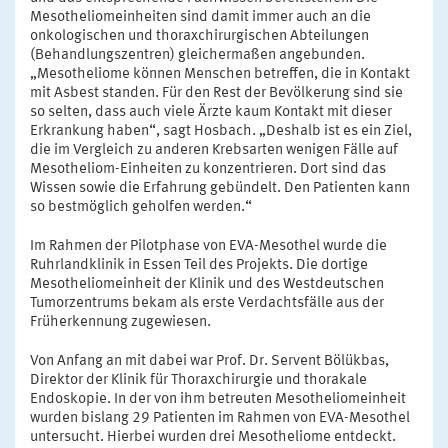
Mesotheliomeinheiten sind damit immer auch an die
onkologischen und thoraxchirurgischen Abteilungen
(Behandlungszentren) gleichermaßen angebunden.
„Mesotheliome können Menschen betreffen, die in Kontakt
mit Asbest standen. Für den Rest der Bevölkerung sind sie
so selten, dass auch viele Ärzte kaum Kontakt mit dieser
Erkrankung haben“, sagt Hosbach. „Deshalb ist es ein Ziel,
die im Vergleich zu anderen Krebsarten wenigen Fälle auf
Mesotheliom-Einheiten zu konzentrieren. Dort sind das
Wissen sowie die Erfahrung gebündelt. Den Patienten kann
so bestmöglich geholfen werden.“
Im Rahmen der Pilotphase von EVA-Mesothel wurde die
Ruhrlandklinik in Essen Teil des Projekts. Die dortige
Mesotheliomeinheit der Klinik und des Westdeutschen
Tumorzentrums bekam als erste Verdachtsfälle aus der
Früherkennung zugewiesen.
Von Anfang an mit dabei war Prof. Dr. Servent Bölükbas,
Direktor der Klinik für Thoraxchirurgie und thorakale
Endoskopie. In der von ihm betreuten Mesotheliomeinheit
wurden bislang 29 Patienten im Rahmen von EVA-Mesothel
untersucht. Hierbei wurden drei Mesotheliome entdeckt.