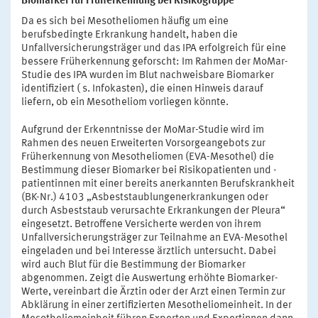
Biomarker für Früherkennung bei Risikogruppe
Da es sich bei Mesotheliomen häufig um eine
berufsbedingte Erkrankung handelt, haben die
Unfallversicherungsträger und das IPA erfolgreich für eine
bessere Früherkennung geforscht: Im Rahmen der MoMar-
Studie des IPA wurden im Blut nachweisbare Biomarker
identifiziert ( s. Infokasten), die einen Hinweis darauf
liefern, ob ein Mesotheliom vorliegen könnte.
Aufgrund der Erkenntnisse der MoMar-Studie wird im
Rahmen des neuen Erweiterten Vorsorgeangebots zur
Früherkennung von Mesotheliomen (EVA-Mesothel) die
Bestimmung dieser Biomarker bei Risikopatienten und -
patientinnen mit einer bereits anerkannten Berufskrankheit
(BK-Nr.) 4103 „Asbeststaublungenerkrankungen oder
durch Asbeststaub verursachte Erkrankungen der Pleura“
eingesetzt. Betroffene Versicherte werden von ihrem
Unfallversicherungsträger zur Teilnahme an EVA-Mesothel
eingeladen und bei Interesse ärztlich untersucht. Dabei
wird auch Blut für die Bestimmung der Biomarker
abgenommen. Zeigt die Auswertung erhöhte Biomarker-
Werte, vereinbart die Ärztin oder der Arzt einen Termin zur
Abklärung in einer zertifizierten Mesotheliomeinheit. In der