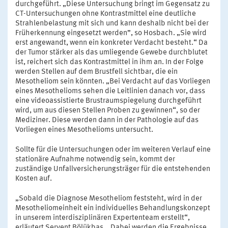
durchgeführt. „Diese Untersuchung bringt im Gegensatz zu
CT-Untersuchungen ohne Kontrastmittel eine deutliche
Strahlenbelastung mit sich und kann deshalb nicht bei der
Früherkennung eingesetzt werden”, so Hosbach. „Sie wird
erst angewandt, wenn ein konkreter Verdacht besteht.“ Da
der Tumor stärker als das umliegende Gewebe durchblutet
ist, reichert sich das Kontrastmittel in ihm an. In der Folge
werden Stellen auf dem Brustfell sichtbar, die ein
Mesotheliom sein könnten. „Bei Verdacht auf das Vorliegen
eines Mesothelioms sehen die Leitlinien danach vor, dass
eine videoassistierte Brustraumspiegelung durchgeführt
wird, um aus diesen Stellen Proben zu gewinnen“, so der
Mediziner. Diese werden dann in der Pathologie auf das
Vorliegen eines Mesothelioms untersucht.
Sollte für die Untersuchungen oder im weiteren Verlauf eine
stationäre Aufnahme notwendig sein, kommt der
zuständige Unfallversicherungsträger für die entstehenden
Kosten auf.
„Sobald die Diagnose Mesotheliom feststeht, wird in der
Mesotheliomeinheit ein individuelles Behandlungskonzept
in unserem interdisziplinären Expertenteam erstellt“,
erläutert Servent Bölükbas. „Dabei werden die Ergebnisse