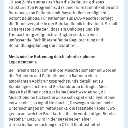
„Diese Zahlen unterstreichen die Bedeutung dieses
strukturierten Programms, das eine frühe Identifikation und
Betreuung von Patienten mit Mesotheliom ermöglicht“,
betont Bölükbas. Für Patienten aus EVA-Mesothel erfolgt
die Terminvergabe in der Ruhrlandklinik individuell. So soll
sichergestellt werden, dass ein Onkologe und ein
Thoraxchirurg zeitgleich verfügbar sind, um eine
umfassende, fachübergreifende Begutachtung und
Behandlungsplanung durchzuführen.
Medizinische Betreuung durch interdisziplinäre
Expertenteams
Bei ihrem ersten Termin in der Mesotheliomeinheit werden
die Patienten und Patientinnen im Rahmen einer
ambulanten Abklärungssprechstunde detailliert zu
Krankengeschichte und Risikofaktoren befragt. „Meist
liegen bei ihnen noch gar keine Beschwerden vor, da
Mesotheliome tückischerweise sehr spät erste Symptome
entwickeln“, so Ingolf Hosbach. „Deswegen stehen meist
Untersuchungen im Mittelpunkt, die feststellen sollen, wo
genau auf welcher Brustkorbseite ein verdächtiger Bereich
besteht.“ Dazu wird in der Regel neben einer
Ultraschalluntersuchung ein CT mit Kontrastmittel