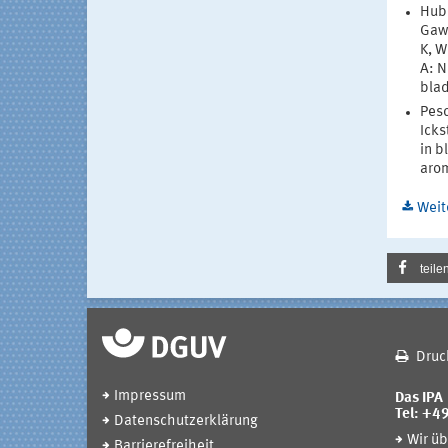
Hube
Gawr
K, W
A: N
blad
Pesc
Icks
in b
arom
Weit
teile
Druc
Impressum
Das IPA
Tel: +4
Datenschutzerklärung
Wir üb
Barrierefreiheit