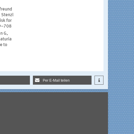
rfreund
, Stenzl
isk for
99–708
en G,
maturia
e to
Per E-Mail teilen