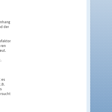
menhang
nd der
ofaktor
hren
eut.
.
 es
.B.
bs
ersucht