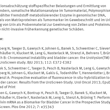
tionsabschätzung stoffspezifischer Belastungen und Ermittlung von
ndern, somatische Mutationsanalyse im Tumormaterial, Polymorphis
ählter Fremdstoff-metabolisierender Enzyme in genomischer DNA,
is von Matrixproteinen als Tumormarker im Gewebeschnitt und im Uri
g von Urin als Probenmaterial zur Gewinnung von Zellen und Proteinm
ne nicht-invasive Früherkennung genetischer Schäden.
ur:
erg N, Taeger D, Gawrych K, Johnen G, Banek S, Schwentner C, Sievert
häußer H, Kluckert M, Leng G, Nasterlack M, Strenzl A, Behrens T, Brün
h B: Chromosomal instability and bladder cancer: the UroVysion(TM) 
UroScreen study. BJU 2013; 112: E372-E382
k S, Schwentner C, Taeger D, Pesch B, Nasterlack M, Leng G, Gawrych
erg N, Johnen G, Kluckert M, Gakis G, Todenhöfer T, Hennenlotter J, B
tenzl A: Prospective evaluation of fluorescence-in situ-hybridization to
der cancer: Results from the UroScreen-Study. Urol Oncol 2013; Epu
d of Print
en G, Gawrych K, Bontrup H, Pesch B, Taeger D, Banek S, Kluckert M,
häußer H, Eberle F, Nasterlack M, Leng G, Stenzl A, Brüning T: Perfor
ivin mRNA as a Biomarker for Bladder Cancer in the Prospective Stud
creen. Plos One 2012; 7: e35363