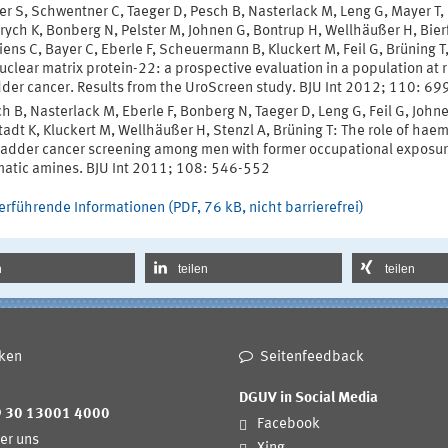
r S, Schwentner C, Taeger D, Pesch B, Nasterlack M, Leng G, Mayer T,
ych K, Bonberg N, Pelster M, Johnen G, Bontrup H, Wellhäußer H, Bie
iens C, Bayer C, Eberle F, Scheuermann B, Kluckert M, Feil G, Brüning T
uclear matrix protein-22: a prospective evaluation in a population at r
der cancer. Results from the UroScreen study. BJU Int 2012; 110: 6
h B, Nasterlack M, Eberle F, Bonberg N, Taeger D, Leng G, Feil G, John
tadt K, Kluckert M, Wellhäußer H, Stenzl A, Brüning T: The role of hae
ladder cancer screening among men with former occupational exposur
atic amines. BJU Int 2011; 108: 546-552
erführende Informationen (PDF, 76 kB, nicht barrierefrei)
n
teilen
teilen
ken
Seitenfeedback
DGUV in Social Media
9 30 13001 4000
Facebook
er uns