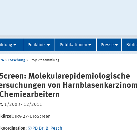
ildung
Poliklinik
Publikationen
Presse
Bibli
IPA
Forschung
Projektesammlung
Screen: Molekularepidemiologische
ersuchungen von Harnblasenkarzino
 Chemiearbeitern
t:
1/2003 - 12/2011
kürzel:
IPA-27-UroScreen
tkoordination:
PD Dr. B. Pesch