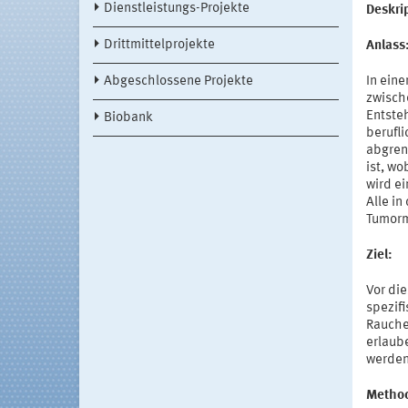
Dienstleistungs-Projekte
Deskri
Drittmittelprojekte
Anlass
Abgeschlossene Projekte
In ein
zwisch
Entste
Biobank
berufl
abgren
ist, w
wird e
Alle in
Tumorm
Ziel:
Vor di
spezif
Rauche
erlaub
werden
Method