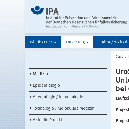
Wir über uns
Forschung
Lehre / Weiterb
Start
Uro
Medizin
Unt
Epidemiologie
bei
Allergologie / Immunologie
Laufzei
Toxikologie / Molekulare Medizin
Projekt
Aktuelle Projekte
Projek