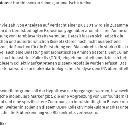
ptoren:
Harnblasenkarzinome, aromatische Amine
:
er Vielzahl von Anzeigen auf Verdacht einer BK 1301 wird ein Zusam
en der berufsbedingten Exposition gegenüber aromatischen Amine u
hung von Harnblasenkrebs vermutet. Derzeit lassen sich jedoch die
ichen und außerberuflichen Risikofaktoren noch nicht ausreichend
zen, da Rauchen für die Entstehung von Blasenkrebs ein starker Risik
obei auch eine Belastung mit aromatischen Aminen besteht. Seit 10 Ja
in hochbelastetes Kollektiv (ODIN) eingehend arbeitsmedizinisch betr
 diesem Kollektiv aufgetretenen Blasenkrebsfälle wurden erfasst. Das
aterial wurde zur molekularbiologischen Analyse dem IPA übermittelt
esem Hintergrund soll der Hypothese nachgegangen werden, inwieweit
ische molekulare Marker gibt, die eine Abgrenzung von Confoundern (z
n) und eine spezifischere Zuordnung zu berufsbedingtem Blasenkre
en. Weiterhin sollen an diesem ODIN-Kollektiv molekulare Marker unt
, die die Früherkennung von Blasenkrebs verbessern.
ik: