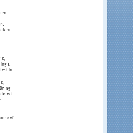
men
n,
arkern
 K,
ing T,
test in
 K,
rüning
 detect
b
mance of
y