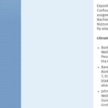
Exposi
Confou
ausgew
Nachwe
Nutzun
für ei
Literat
Bonb
Well
Pesc
the 
Bane
Bonb
T, S
blad
ahea
John
Well
Surv
UroS