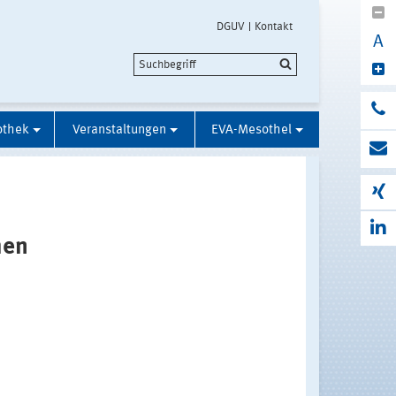
DGUV
Kontakt
A
othek
Veranstaltungen
EVA-Mesothel
men