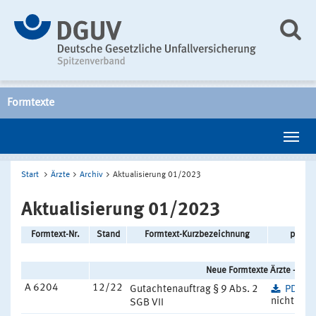
Formtexte
Start
Ärzte
Archiv
Aktualisierung 01/2023
Aktualisierung 01/2023
Formtext-Nr.
Stand
Formtext-Kurzbezeichnung
pdf/G
Neue Formtexte Ärzte - 01/
A 6204
12/22
Gutachtenauftrag § 9 Abs. 2
PDF
(1
nicht barr
SGB VII