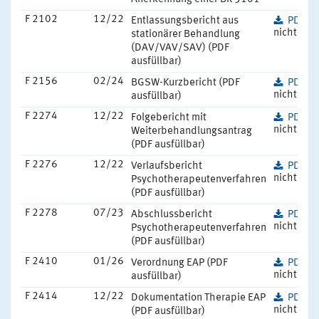
F 2102
12/22
Entlassungsbericht aus
PDF
(2
nicht barr
stationärer Behandlung
(DAV/VAV/SAV) (PDF
ausfüllbar)
F 2156
02/24
BGSW-Kurzbericht (PDF
PDF
(1
nicht barr
ausfüllbar)
F 2274
12/22
Folgebericht mit
PDF
(3
nicht barr
Weiterbehandlungsantrag
(PDF ausfüllbar)
F 2276
12/22
Verlaufsbericht
PDF
(2
nicht barr
Psychotherapeutenverfahren
(PDF ausfüllbar)
F 2278
07/23
Abschlussbericht
PDF
(2
nicht barr
Psychotherapeutenverfahren
(PDF ausfüllbar)
F 2410
01/26
Verordnung EAP (PDF
PDF
(1
nicht barr
ausfüllbar)
F 2414
12/22
Dokumentation Therapie EAP
PDF
(1
nicht barr
(PDF ausfüllbar)