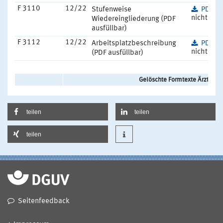
F 3110
12/22
Stufenweise
PDF
(2
nicht barr
Wiedereingliederung (PDF
ausfüllbar)
F 3112
12/22
Arbeitsplatzbeschreibung
PDF
(1
nicht barr
(PDF ausfüllbar)
Gelöschte Formtexte Ärzte - 
teilen
teilen
teilen
Seitenfeedback