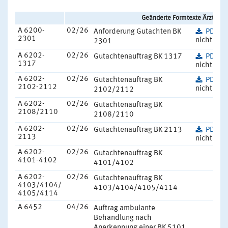
Geänderte Formtexte Ärzte - 
A 6200-
02/26
Anforderung Gutachten BK
PDF
(3
2301
nicht barr
2301
A 6202-
02/26
Gutachtenauftrag BK 1317
PDF
(4
1317
nicht barr
A 6202-
02/26
Gutachtenauftrag BK
PDF
(4
2102-2112
nicht barr
2102/2112
A 6202-
02/26
Gutachtenauftrag BK
2108/2110
2108/2110
A 6202-
02/26
Gutachtenauftrag BK 2113
PDF
(4
2113
nicht barr
A 6202-
02/26
Gutachtenauftrag BK
4101-4102
4101/4102
A 6202-
02/26
Gutachtenauftrag BK
4103/4104/
4103/4104/4105/4114
4105/4114
A 6452
04/26
Auftrag ambulante
Behandlung nach
Anerkennung einer BK 5101