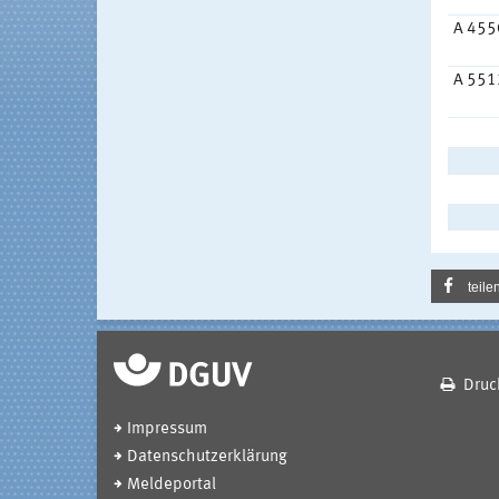
A 455
A 551
teile
Druc
Impressum
Datenschutzerklärung
Meldeportal