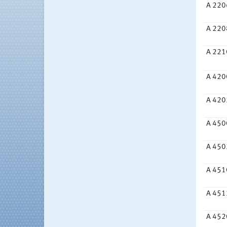
A 220
A 220
A 221
A 420
A 420
A 450
A 450
A 451
A 451
A 452