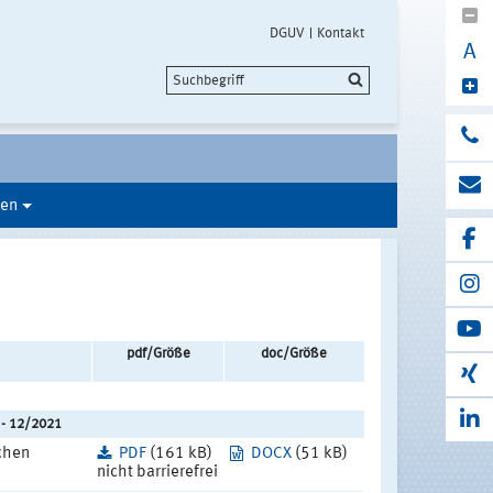
DGUV
Kontakt
A
en
pdf/Größe
doc/Größe
 - 12/2021
chen
PDF
(161 kB)
DOCX
(51 kB)
nicht barrierefrei