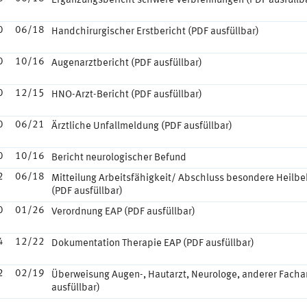
Ergänzungsbericht schwere Verbrennungen (PDF ausfüllb
0
06/18
Handchirurgischer Erstbericht (PDF ausfüllbar)
0
10/16
Augenarztbericht (PDF ausfüllbar)
0
12/15
HNO-Arzt-Bericht (PDF ausfüllbar)
0
06/21
Ärztliche Unfallmeldung (PDF ausfüllbar)
0
10/16
Bericht neurologischer Befund
2
06/18
Mitteilung Arbeitsfähigkeit/ Abschluss besondere Heilb
(PDF ausfüllbar)
0
01/26
Verordnung EAP (PDF ausfüllbar)
4
12/22
Dokumentation Therapie EAP (PDF ausfüllbar)
2
02/19
Überweisung Augen-, Hautarzt, Neurologe, anderer Facha
ausfüllbar)