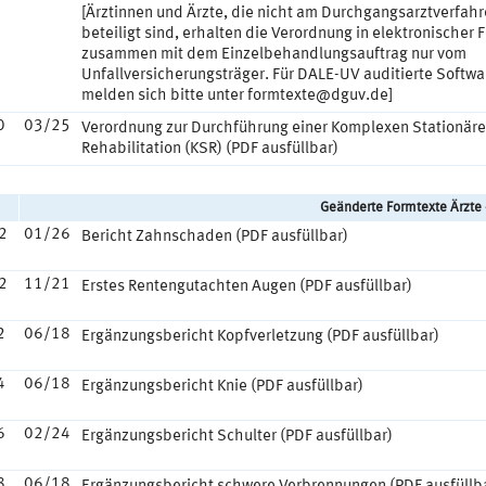
[Ärztinnen und Ärzte, die nicht am Durchgangsarztverfah
beteiligt sind, erhalten die Verordnung in elektronischer 
zusammen mit dem Einzelbehandlungsauftrag nur vom
Unfallversicherungsträger. Für DALE-UV auditierte Softw
melden sich bitte unter formtexte@dguv.de]
0
03/25
Verordnung zur Durchführung einer Komplexen Stationär
Rehabilitation (KSR) (PDF ausfüllbar)
Geänderte Formtexte Ärzte
2
01/26
Bericht Zahnschaden (PDF ausfüllbar)
2
11/21
Erstes Rentengutachten Augen (PDF ausfüllbar)
2
06/18
Ergänzungsbericht Kopfverletzung (PDF ausfüllbar)
4
06/18
Ergänzungsbericht Knie (PDF ausfüllbar)
6
02/24
Ergänzungsbericht Schulter (PDF ausfüllbar)
8
06/18