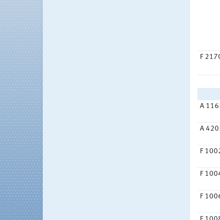
F 217
A 116
A 420
F 100
F 100
F 100
F 100