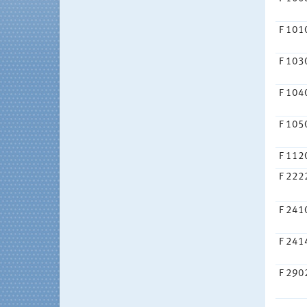
F 101
F 103
F 104
F 105
F 112
F 222
F 241
F 241
F 290