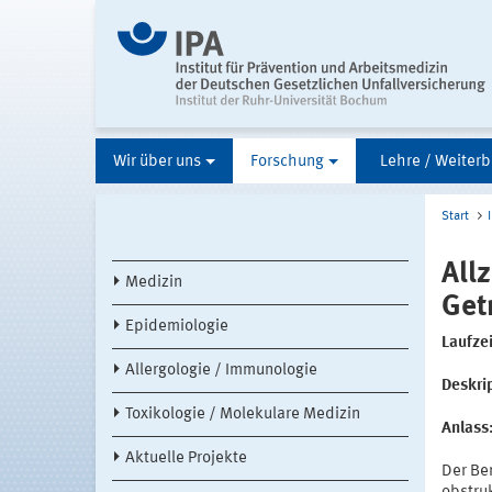
Wir über uns
Forschung
Lehre / Weiterb
Start
All
Medizin
Get
Epidemiologie
Laufzei
Allergologie / Immunologie
Deskri
Toxikologie / Molekulare Medizin
Anlass
Aktuelle Projekte
Der Ber