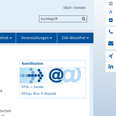
DGUV
Kontakt
A
othek
Veranstaltungen
EVA-Mesothel
Koordination
Dr. I. Sander
te
Dipl. Biol. P. Rozynek
gischen