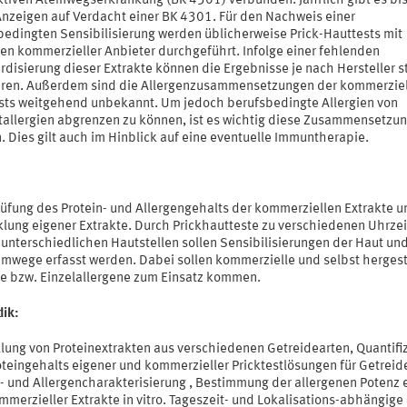
ktiven Atemwegserkrankung (BK 4301) verbunden. Jährlich gibt es bis
nzeigen auf Verdacht einer BK 4301. Für den Nachweis einer
bedingten Sensibilisierung werden üblicherweise Prick-Hauttests mit
ten kommerzieller Anbieter durchgeführt. Infolge einer fehlenden
disierung dieser Extrakte können die Ergebnisse je nach Hersteller s
ieren. Außerdem sind die Allergenzusammensetzungen der kommerzie
sts weitgehend unbekannt. Um jedoch berufsbedingte Allergien von
allergien abgrenzen zu können, ist es wichtig diese Zusammensetzun
 Dies gilt auch im Hinblick auf eine eventuelle Immuntherapie.
üfung des Protein- und Allergengehalts der kommerziellen Extrakte u
klung eigener Extrakte. Durch Prickhautteste zu verschiedenen Uhrze
unterschiedlichen Hautstellen sollen Sensibilisierungen der Haut und 
emwege erfasst werden. Dabei sollen kommerzielle und selbst hergest
te bzw. Einzelallergene zum Einsatz kommen.
ik:
llung von Proteinextrakten aus verschiedenen Getreidearten, Quantifi
oteingehalts eigener und kommerzieller Pricktestlösungen für Getrei
n- und Allergencharakterisierung , Bestimmung der allergenen Potenz 
merzieller Extrakte in vitro. Tageszeit- und Lokalisations-abhängige 