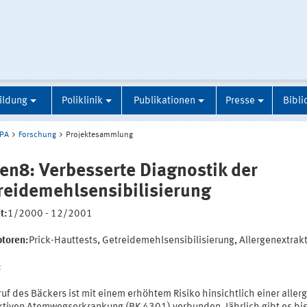
ildung
Poliklinik
Publikationen
Presse
Bibli
IPA
Forschung
Projektesammlung
zen8: Verbesserte Diagnostik der
reidemehlsensibilisierung
t:
1/2000 - 12/2001
ptoren:
Prick-Hauttests, Getreidemehlsensibilisierung, Allergenextrak
:
uf des Bäckers ist mit einem erhöhtem Risiko hinsichtlich einer aller