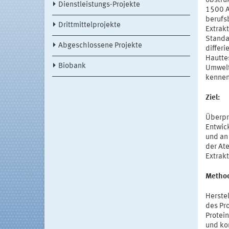
obstru
Dienstleistungs-Projekte
1500 A
berufs
Drittmittelprojekte
Extrak
Standar
Abgeschlossene Projekte
differ
Hautte
Biobank
Umwelt
kennen.
Ziel:
Überpr
Entwic
und an 
der At
Extrak
Method
Herste
des Pr
Protei
und kom