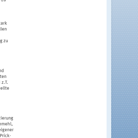
 zu
tark
llen
g zu
nd
iten
z.T.
ellte
zierung
demehl,
eigener
Prick-