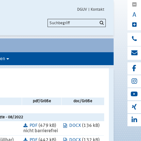
DGUV
Kontakt
A
en
pdf/Größe
doc/Größe
zte - 08/2022
PDF
(479 kB)
DOCX
(136 kB)
nicht barrierefrei
üllbar)
PDF
(442 kB)
DOCX
(132 kB)