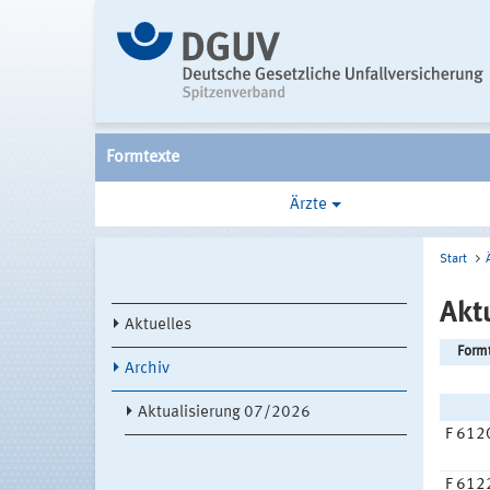
Formtexte
Ärzte
Start
Akt
Aktuelles
Formt
Archiv
Aktualisierung 07/2026
F 612
F 612