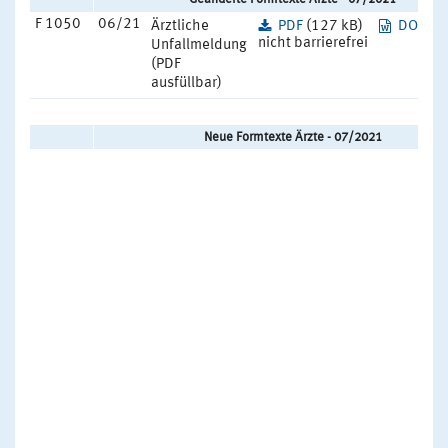
F 1050
06/21
Ärztliche
PDF
(127 kB)
DOCX
(
nicht barrierefrei
Unfallmeldung
(PDF
ausfüllbar)
Neue Formtexte Ärzte - 07/2021