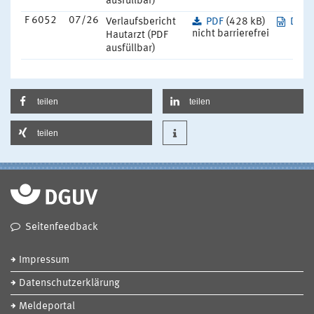
ausfüllbar)
F 6052
07/26
Verlaufsbericht
PDF
(428 kB)
DOC
nicht barrierefrei
Hautarzt (PDF
ausfüllbar)
teilen
teilen
teilen
Seitenfeedback
Impressum
Datenschutzerklärung
Meldeportal