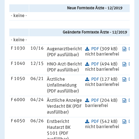
Neue Formtexte Ärzte - 12/2019
- keine -
Geänderte Formtexte Ärzte - 12/2019
- keine -
F 1030
10/16
Augenarztbericht
PDF
(309 kB)
DOC
nicht barrierefrei
(PDF ausfüllbar)
F 1040
12/15
HNO-Arzt-Bericht
PDF
(494 kB)
DOC
nicht barrierefrei
(PDF ausfüllbar)
F 1050
06/21
Ärztliche
PDF
(127 kB)
DOC
nicht barrierefrei
Unfallmeldung
(PDF ausfüllbar)
F 6000
04/24
Ärztliche Anzeige
PDF
(204 kB)
DOC
barrierefrei
Verdacht BK (PDF
ausfüllbar)
F 6050
06/26
Erstbericht
PDF
(542 kB)
DOC
nicht barrierefrei
Hautarzt BK
5101 (PDF