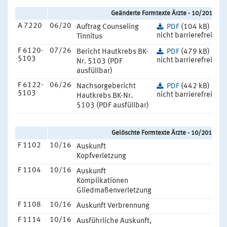
Geänderte Formtexte Ärzte - 10/2018
A 7220
06/20
Auftrag Counseling
PDF
(104 kB)
nicht barrierefrei
Tinnitus
F 6120-
07/26
Bericht Hautkrebs BK-
PDF
(479 kB)
5103
nicht barrierefrei
Nr. 5103 (PDF
ausfüllbar)
F 6122-
06/26
Nachsorgebericht
PDF
(442 kB)
5103
nicht barrierefrei
Hautkrebs BK-Nr.
5103 (PDF ausfüllbar)
Gelöschte Formtexte Ärzte - 10/2018
F 1102
10/16
Auskunft
Kopfverletzung
F 1104
10/16
Auskunft
Komplikationen
Gliedmaßenverletzung
F 1108
10/16
Auskunft Verbrennung
F 1114
10/16
Ausführliche Auskunft,