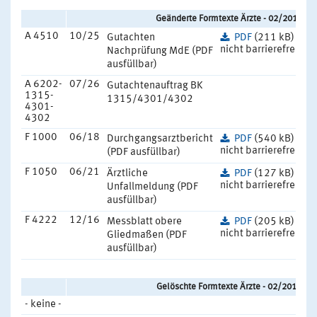
Geänderte Formtexte Ärzte - 02/2017
A 4510
10/25
Gutachten
PDF
(211 kB)
nicht barrierefrei
Nachprüfung MdE (PDF
ausfüllbar)
A 6202-
07/26
Gutachtenauftrag BK
1315-
1315/4301/4302
4301-
4302
F 1000
06/18
Durchgangsarztbericht
PDF
(540 kB)
nicht barrierefrei
(PDF ausfüllbar)
F 1050
06/21
Ärztliche
PDF
(127 kB)
nicht barrierefrei
Unfallmeldung (PDF
ausfüllbar)
F 4222
12/16
Messblatt obere
PDF
(205 kB)
nicht barrierefrei
Gliedmaßen (PDF
ausfüllbar)
Gelöschte Formtexte Ärzte - 02/2017
- keine -