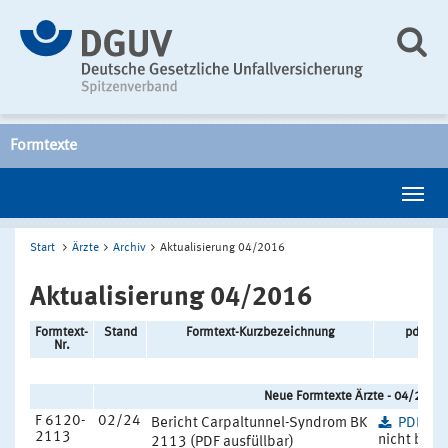
Formtexte
Start
Ärzte
Archiv
Aktualisierung 04/2016
Aktualisierung 04/2016
Formtext-
Stand
Formtext-Kurzbezeichnung
pdf/Gr
Nr.
Neue Formtexte Ärzte - 04/2016
F 6120-
02/24
Bericht Carpaltunnel-Syndrom BK
PDF
(13
2113
nicht barri
2113 (PDF ausfüllbar)