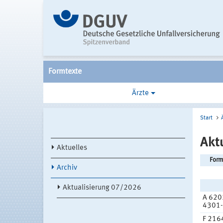
Formtexte
Ärzte
Start
Akt
Aktuelles
Form
Archiv
Aktualisierung 07/2026
A 620
4301
F 216