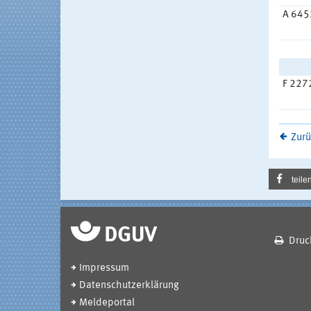
A 645
F 227
Zurü
teile
Druc
Impressum
Datenschutzerklärung
Meldeportal