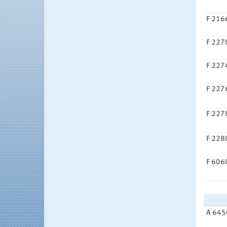
F 216
F 227
F 227
F 227
F 227
F 228
F 606
A 645