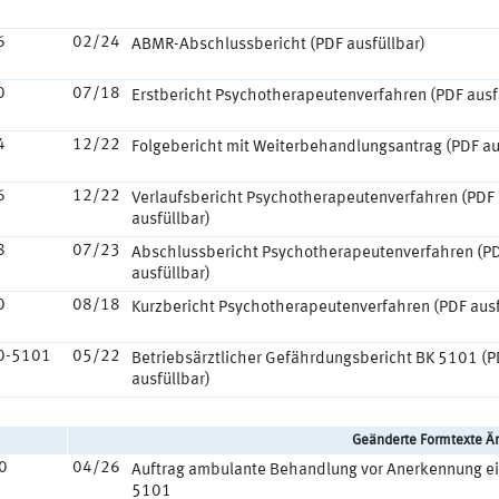
6
02/24
ABMR-Abschlussbericht (PDF ausfüllbar)
0
07/18
Erstbericht Psychotherapeutenverfahren (PDF ausf
4
12/22
Folgebericht mit Weiterbehandlungsantrag (PDF au
6
12/22
Verlaufsbericht Psychotherapeutenverfahren (PDF
ausfüllbar)
8
07/23
Abschlussbericht Psychotherapeutenverfahren (P
ausfüllbar)
0
08/18
Kurzbericht Psychotherapeutenverfahren (PDF ausf
0-5101
05/22
Betriebsärztlicher Gefährdungsbericht BK 5101 (
ausfüllbar)
Geänderte Formtexte Är
0
04/26
Auftrag ambulante Behandlung vor Anerkennung ei
5101