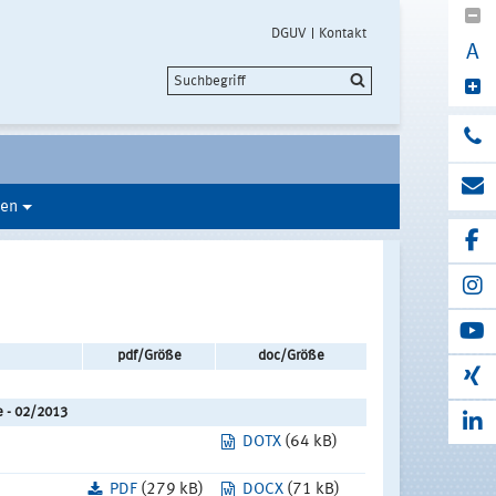
DGUV
Kontakt
A
en
pdf/Größe
doc/Größe
e - 02/2013
DOTX
(64 kB)
PDF
(279 kB)
DOCX
(71 kB)