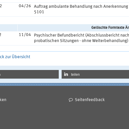
2
04/26
Auftrag ambulante Behandlung nach Anerkennung 
5101
Gelöschte Formtexte Är
2
11/04
Psychischer Befundbericht (Abschlussbericht nac
probatischen Sitzungen - ohne Weiterbehandlung)
ck zur Übersicht
n
teilen
ken
Seitenfeedback