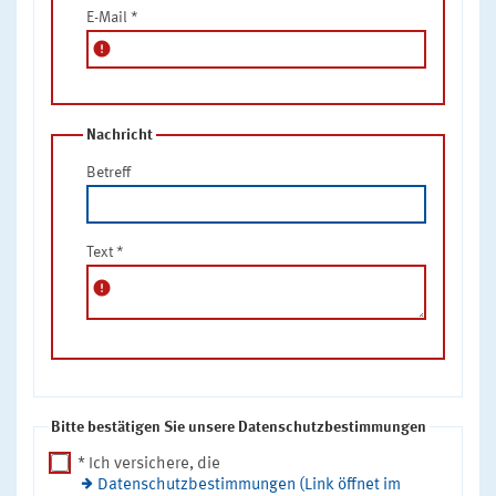
E-Mail
*
error
Nachricht
Betreff
Text
*
error
Bitte bestätigen Sie unsere Datenschutzbestimmungen
* Ich versichere, die
Datenschutzbestimmungen (Link öffnet im