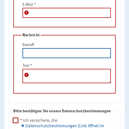
E-Mail
*
error
Nachricht
Betreff
Text
*
error
Bitte bestätigen Sie unsere Datenschutzbestimmungen
* Ich versichere, die
Datenschutzbestimmungen (Link öffnet im