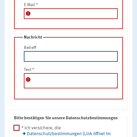
E-Mail
*
error
Nachricht
Betreff
Text
*
error
Bitte bestätigen Sie unsere Datenschutzbestimmungen
* Ich versichere, die
Datenschutzbestimmungen (Link öffnet im