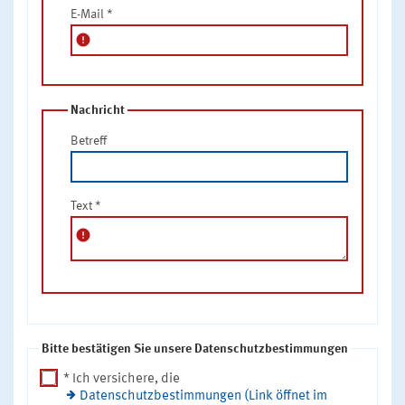
E-Mail
*
error
Nachricht
Betreff
Text
*
error
Bitte bestätigen Sie unsere Datenschutzbestimmungen
* Ich versichere, die
Datenschutzbestimmungen (Link öffnet im