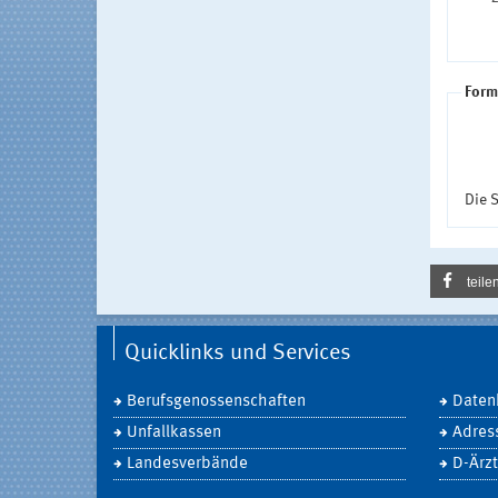
Form
Die S
teile
Quicklinks und Services
Berufsgenossenschaften
Daten
Unfallkassen
Adres
Landesverbände
D-Ärzt