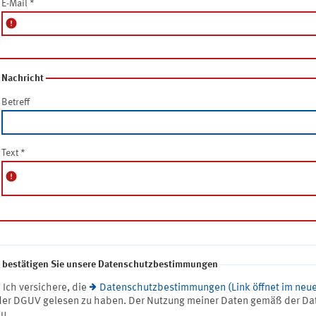
E-Mail
*
error
Nachricht
Betreff
Text
*
error
e bestätigen Sie unsere Datenschutzbestimmungen
* Ich versichere, die
Datenschutzbestimmungen (Link öffnet im neue
der DGUV gelesen zu haben. Der Nutzung meiner Daten gemäß der Da
zu.