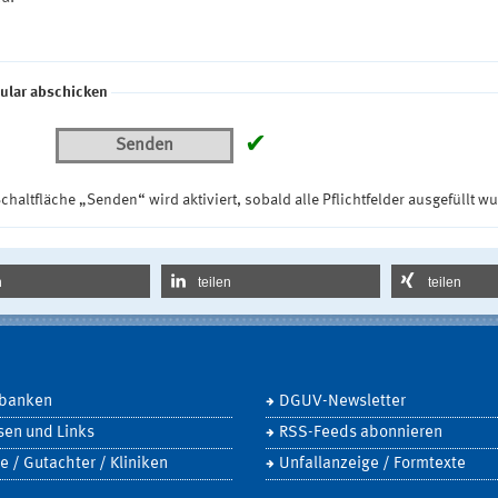
ular abschicken
✔
Senden
chaltfläche „Senden“ wird aktiviert, sobald alle Pflichtfelder ausgefüllt w
n
teilen
teilen
banken
DGUV-Newsletter
sen und Links
RSS-Feeds abonnieren
e / Gutachter / Kliniken
Unfallanzeige / Formtexte