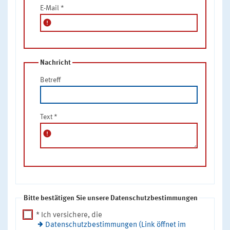
E-Mail
*
error
Nachricht
Betreff
Text
*
error
Bitte bestätigen Sie unsere Datenschutzbestimmungen
* Ich versichere, die
Datenschutzbestimmungen (Link öffnet im