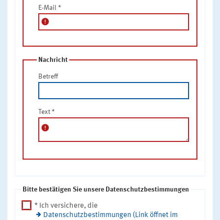
E-Mail
*
error
Nachricht
Betreff
Text
*
error
Bitte bestätigen Sie unsere Datenschutzbestimmungen
* Ich versichere, die
Datenschutzbestimmungen (Link öffnet im