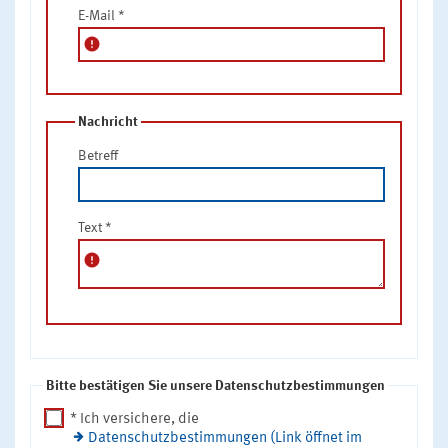
E-Mail
*
error
Nachricht
Betreff
Text
*
error
Bitte bestätigen Sie unsere Datenschutzbestimmungen
* Ich versichere, die
Datenschutzbestimmungen (Link öffnet im