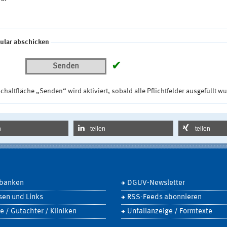
ular abschicken
✔
Senden
chaltfläche „Senden“ wird aktiviert, sobald alle Pflichtfelder ausgefüllt w
n
teilen
teilen
banken
DGUV-Newsletter
sen und Links
RSS-Feeds abonnieren
e / Gutachter / Kliniken
Unfallanzeige / Formtexte