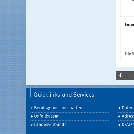
Form
Die S
teile
Quicklinks und Services
Berufsgenossenschaften
Daten
Unfallkassen
Adres
Landesverbände
D-Ärzt