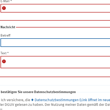
E-Mail
*
error
Nachricht
Betreff
Text
*
error
e bestätigen Sie unsere Datenschutzbestimmungen
* Ich versichere, die
Datenschutzbestimmungen (Link öffnet im neue
der DGUV gelesen zu haben. Der Nutzung meiner Daten gemäß der Da
zu.