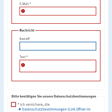
E-Mail
*
error
Nachricht
Betreff
Text
*
error
Bitte bestätigen Sie unsere Datenschutzbestimmungen
* Ich versichere, die
Datenschutzbestimmungen (Link öffnet im