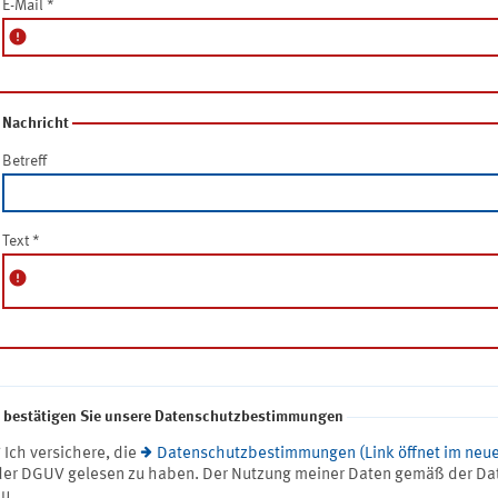
E-Mail
*
error
Nachricht
Betreff
Text
*
error
e bestätigen Sie unsere Datenschutzbestimmungen
* Ich versichere, die
Datenschutzbestimmungen (Link öffnet im neue
der DGUV gelesen zu haben. Der Nutzung meiner Daten gemäß der Da
zu.