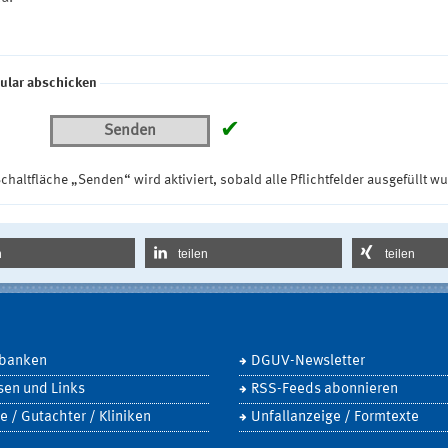
ular abschicken
✔
Senden
chaltfläche „Senden“ wird aktiviert, sobald alle Pflichtfelder ausgefüllt w
n
teilen
teilen
banken
DGUV-Newsletter
sen und Links
RSS-Feeds abonnieren
e / Gutachter / Kliniken
Unfallanzeige / Formtexte