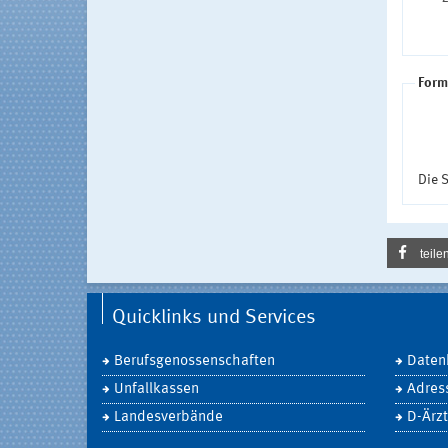
Form
Die S
teile
Quicklinks und Services
Berufsgenossenschaften
Daten
Unfallkassen
Adres
Landesverbände
D-Ärzt