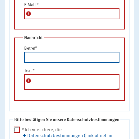
E-Mail
*
error
Nachricht
Betreff
Text
*
error
Bitte bestätigen Sie unsere Datenschutzbestimmungen
* Ich versichere, die
Datenschutzbestimmungen (Link öffnet im