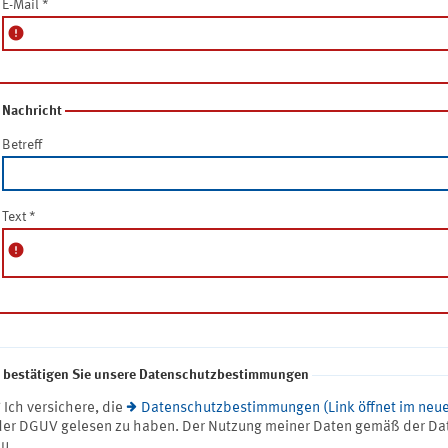
E-Mail
*
error
Nachricht
Betreff
Text
*
error
e bestätigen Sie unsere Datenschutzbestimmungen
* Ich versichere, die
Datenschutzbestimmungen (Link öffnet im neue
der DGUV gelesen zu haben. Der Nutzung meiner Daten gemäß der Da
zu.