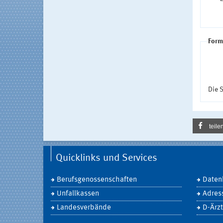
Form
Die S
teile
Quicklinks und Services
Berufsgenossenschaften
Daten
Unfallkassen
Adres
Landesverbände
D-Ärzt