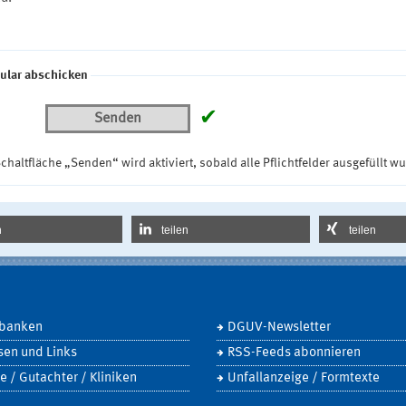
ular abschicken
✔
Senden
chaltfläche „Senden“ wird aktiviert, sobald alle Pflichtfelder ausgefüllt w
n
teilen
teilen
banken
DGUV-Newsletter
sen und Links
RSS-Feeds abonnieren
e / Gutachter / Kliniken
Unfallanzeige / Formtexte