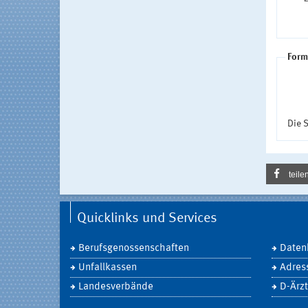
Form
Die S
teile
Quicklinks und Services
Berufsgenossenschaften
Daten
Unfallkassen
Adres
Landesverbände
D-Ärzt