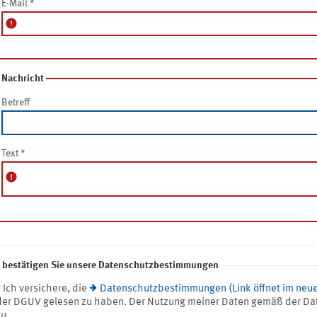
E-Mail
*
error
Nachricht
Betreff
Text
*
error
e bestätigen Sie unsere Datenschutzbestimmungen
* Ich versichere, die
Datenschutzbestimmungen (Link öffnet im neue
der DGUV gelesen zu haben. Der Nutzung meiner Daten gemäß der Da
zu.