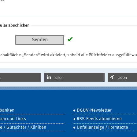
ular abschicken
✔
Senden
chaltfläche „Senden“ wird aktiviert, sobald alle Pflichtfelder ausgefüllt w
n
teilen
teilen
banken
DGUV-Newsletter
sen und Links
RSS-Feeds abonnieren
e / Gutachter / Kliniken
Unfallanzeige / Formtexte