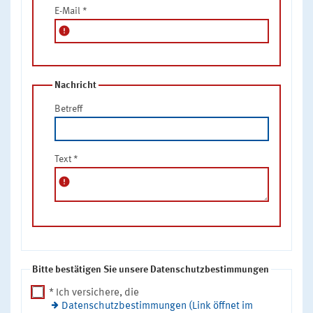
E-Mail
*
error
Nachricht
Betreff
Text
*
error
Bitte bestätigen Sie unsere Datenschutzbestimmungen
* Ich versichere, die
Datenschutzbestimmungen (Link öffnet im