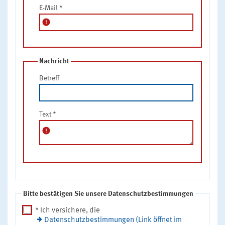
E-Mail
*
error
Nachricht
Betreff
Text
*
error
Bitte bestätigen Sie unsere Datenschutzbestimmungen
* Ich versichere, die
Datenschutzbestimmungen (Link öffnet im