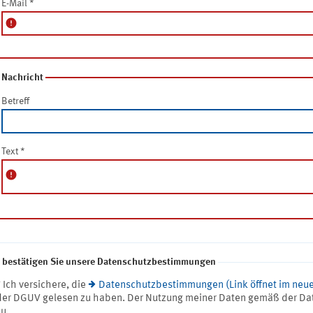
E-Mail
*
error
Nachricht
Betreff
Text
*
error
e bestätigen Sie unsere Datenschutzbestimmungen
* Ich versichere, die
Datenschutzbestimmungen (Link öffnet im neue
der DGUV gelesen zu haben. Der Nutzung meiner Daten gemäß der Da
zu.