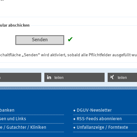
ular abschicken
✔
Senden
chaltfläche „Senden“ wird aktiviert, sobald alle Pflichtfelder ausgefüllt w
n
teilen
teilen
banken
DGUV-Newsletter
sen und Links
RSS-Feeds abonnieren
e / Gutachter / Kliniken
Unfallanzeige / Formtexte