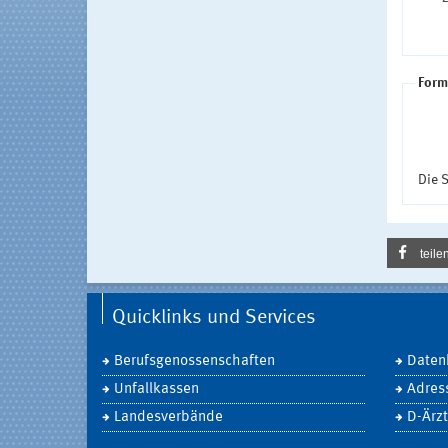
Form
Die S
teile
Quicklinks und Services
Berufsgenossenschaften
Daten
Unfallkassen
Adres
Landesverbände
D-Ärzt