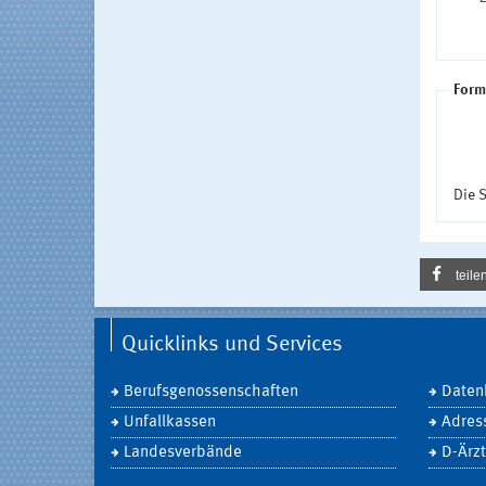
Form
Die S
teile
Quicklinks und Services
Berufsgenossenschaften
Daten
Unfallkassen
Adres
Landesverbände
D-Ärzt