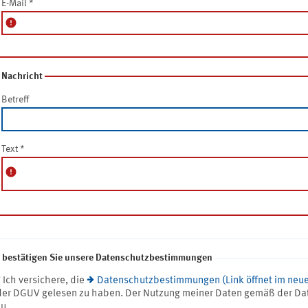
E-Mail
*
error
Nachricht
Betreff
Text
*
error
e bestätigen Sie unsere Datenschutzbestimmungen
* Ich versichere, die
Datenschutzbestimmungen (Link öffnet im neue
der DGUV gelesen zu haben. Der Nutzung meiner Daten gemäß der Da
zu.