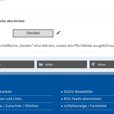
ular abschicken
✔
Senden
chaltfläche „Senden“ wird aktiviert, sobald alle Pflichtfelder ausgefüllt w
n
teilen
teilen
banken
DGUV-Newsletter
sen und Links
RSS-Feeds abonnieren
e / Gutachter / Kliniken
Unfallanzeige / Formtexte