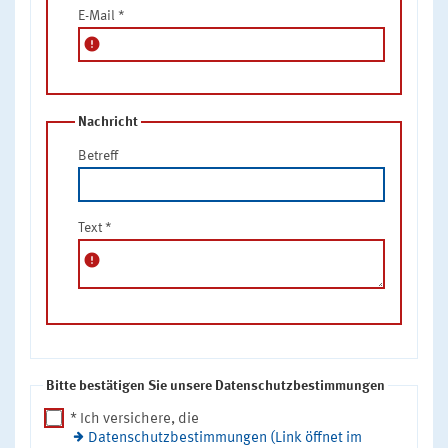
E-Mail
*
error
Nachricht
Betreff
Text
*
error
Bitte bestätigen Sie unsere Datenschutzbestimmungen
* Ich versichere, die
Datenschutzbestimmungen (Link öffnet im