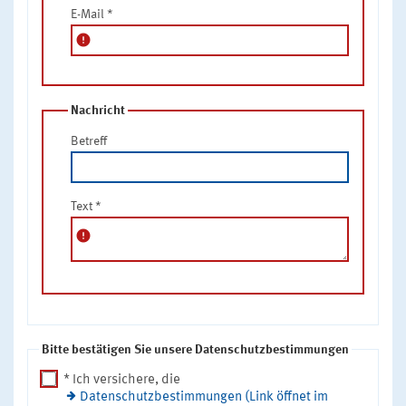
E-Mail
*
error
Nachricht
Betreff
Text
*
error
Bitte bestätigen Sie unsere Datenschutzbestimmungen
* Ich versichere, die
Datenschutzbestimmungen (Link öffnet im