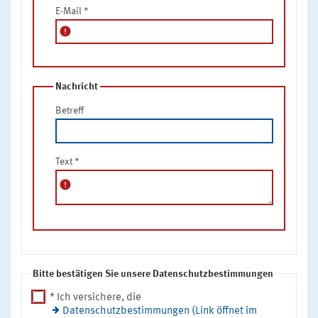
E-Mail
*
error
Nachricht
Betreff
Text
*
error
Bitte bestätigen Sie unsere Datenschutzbestimmungen
* Ich versichere, die
Datenschutzbestimmungen (Link öffnet im