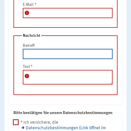
E-Mail
*
error
Nachricht
Betreff
Text
*
error
Bitte bestätigen Sie unsere Datenschutzbestimmungen
* Ich versichere, die
Datenschutzbestimmungen (Link öffnet im