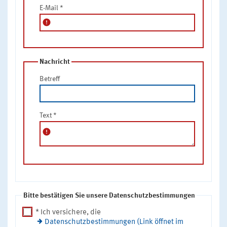
E-Mail
*
error
Nachricht
Betreff
Text
*
error
Bitte bestätigen Sie unsere Datenschutzbestimmungen
* Ich versichere, die
Datenschutzbestimmungen (Link öffnet im