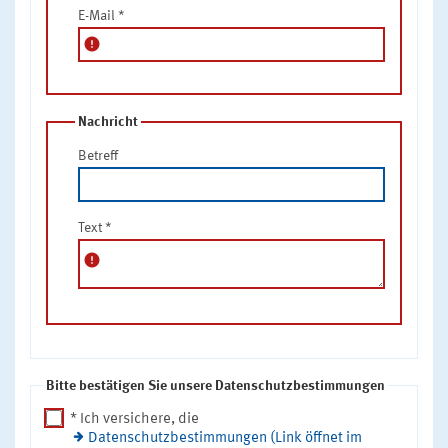
E-Mail
*
error
Nachricht
Betreff
Text
*
error
Bitte bestätigen Sie unsere Datenschutzbestimmungen
* Ich versichere, die
Datenschutzbestimmungen (Link öffnet im