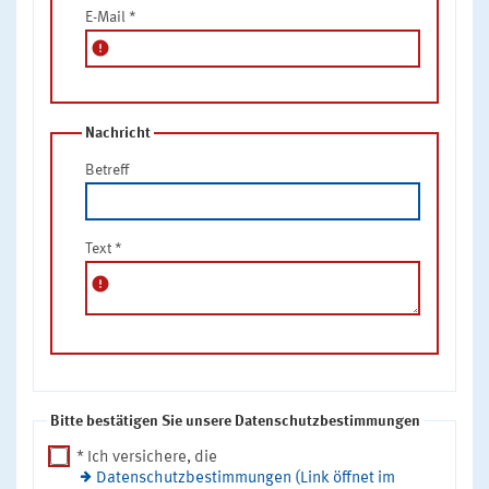
E-Mail
*
error
Nachricht
Betreff
Text
*
error
Bitte bestätigen Sie unsere Datenschutzbestimmungen
* Ich versichere, die
Datenschutzbestimmungen (Link öffnet im